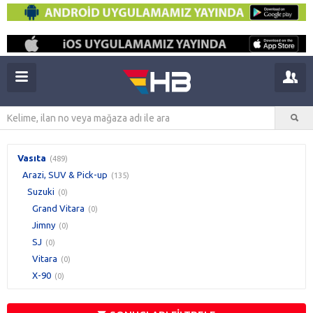
Vasıta
(489)
Arazi, SUV & Pick-up
(135)
Suzuki
(0)
Grand Vitara
(0)
Jimny
(0)
SJ
(0)
Vitara
(0)
X-90
(0)