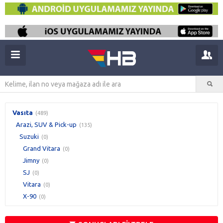
Vasıta
(489)
Arazi, SUV & Pick-up
(135)
Suzuki
(0)
Grand Vitara
(0)
Jimny
(0)
SJ
(0)
Vitara
(0)
X-90
(0)