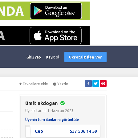
Ücretsiz İlan Ver
Giriş yap
Kayıt ol
Favorilere ekle
Yazdır
ümit akdogan
Üyelik tarihi: 1 Haziran 2023
Üyenin tüm ilanlarını görüntüle
Cep
537 506 14 59