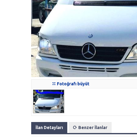
Fotoğrafı büyüt
İlan Detayları
Benzer İlanlar