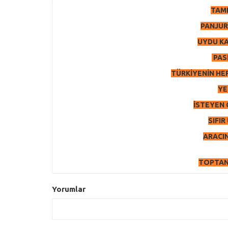
TAMP
PANJUR 
UYDU KA
PASP
TÜRKİYENİN HE
YE
İSTEYEN 
SIFI
ARACIN
TOPTAN
Yorumlar