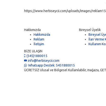
https://www.herbiseycii.com/uploads/images/reklam150
Hakkımızda
Bireysel Üyelik
Hakkımızda
Bireysel Üye
Reklam
İlan Verme K
İletişim
Kullanım Koş
BİZE ULAŞIN
(545)1880015
info@herbiseycii.com
Whatsapp Destek: 5451880015
ÜCRETSİZ Ulusal ve Bölgesel Kullanılabilir, mağaza, GET, vi