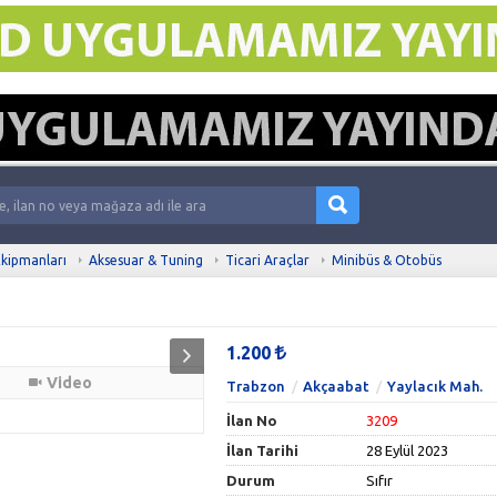
kipmanları
Aksesuar & Tuning
Ticari Araçlar
Minibüs & Otobüs
1.200
Video
Trabzon
Akçaabat
Yaylacık Mah.
İlan No
3209
İlan Tarihi
28 Eylül 2023
Durum
Sıfır