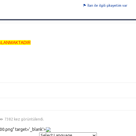
İlan ile ilgili şikayetim var
AGLANMAKTADIR
7382 kez görüntülendi.
0.png" target='_blank'>