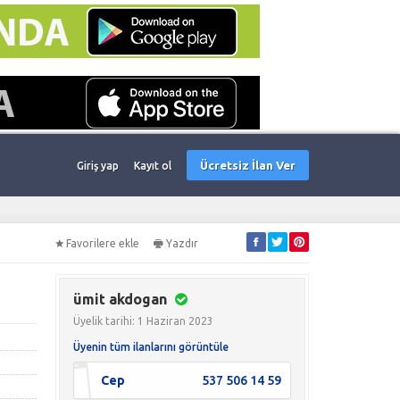
Ücretsiz İlan Ver
Giriş yap
Kayıt ol
Favorilere ekle
Yazdır
ümit akdogan
Üyelik tarihi: 1 Haziran 2023
Üyenin tüm ilanlarını görüntüle
Cep
537 506 14 59