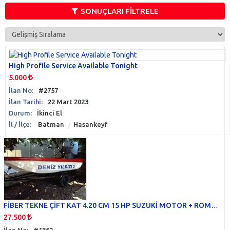
Güverte
(0)
SONUÇLARI FİLTRELE
Havalandırma
(0)
Hırdavat & Tesisat
(0)
Kabin
(0)
Navigasyon
(0)
High Profile Service Available Tonight
Pis Su & Tuvalet
(0)
5.000
Römork
(0)
İlan No:
#2757
Sintine
(0)
İlan Tarihi:
22 Mart 2023
Tatlı Su
(0)
Durum:
İkinci El
Yakıt Sistemi
(0)
İl / İlçe:
Batman
Hasankeyf
Yelken Donanımı
(0)
FİBER TEKNE ÇİFT KAT 4.20 CM 15 HP SUZUKİ MOTOR + ROMORK + MOTOR TAŞIMA ARABASI LİMAN KAYITLI
27.500
İlan No:
#1362