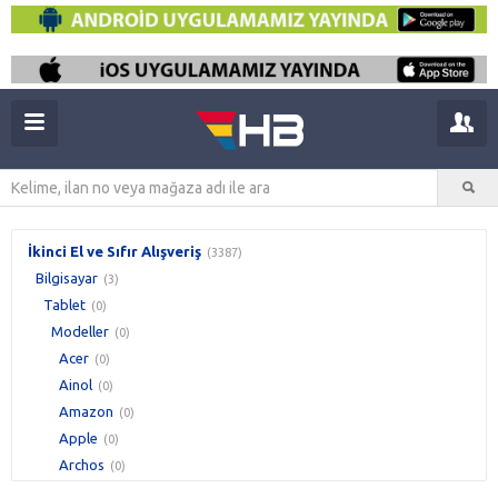
İkinci El ve Sıfır Alışveriş
(3387)
Bilgisayar
(3)
Tablet
(0)
Modeller
(0)
Acer
(0)
Ainol
(0)
Amazon
(0)
Apple
(0)
Archos
(0)
Artes
(0)