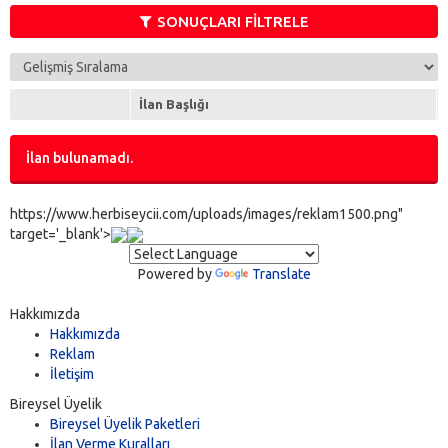
Asus
(0)
SONUÇLARI FİLTRELE
Auri
(0)
BlackBerry
(0)
Casper
(0)
İlan Başlığı
Chuwi
(0)
Codegen
(0)
İlan bulunamadı.
Concord
(0)
Cube
(0)
Dark
(0)
https://www.herbiseycii.com/uploads/images/reklam1500.png"
target='_blank'>
Dell
(0)
Diğer
(0)
Powered by
Translate
Escort
(0)
Everest
(0)
Hakkımızda
Evotab
(0)
Hakkımızda
Reklam
Excon
(0)
İletişim
Exper
(0)
Ezcool
Bireysel Üyelik
(0)
Bireysel Üyelik Paketleri
General Mobile
(0)
İlan Verme Kuralları