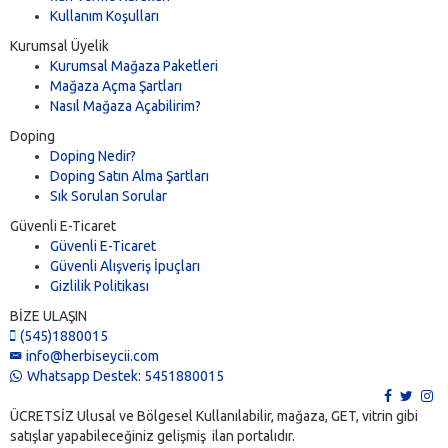
Gigabyte
(0)
Kullanım Koşulları
GoldMaster
(0)
Kurumsal Üyelik
Google
(0)
Kurumsal Mağaza Paketleri
Grundig
(0)
Mağaza Açma Şartları
Hi-Level
(0)
Nasıl Mağaza Açabilirim?
Hisense
(0)
Doping
Hometech
(0)
Doping Nedir?
HP
(0)
Doping Satın Alma Şartları
HTC
Sık Sorulan Sorular
(0)
Huawei
(0)
Güvenli E-Ticaret
Inca
(0)
Güvenli E-Ticaret
Güvenli Alışveriş İpuçları
JSmax
(0)
Gizlilik Politikası
Kawai
(0)
Lenovo
BİZE ULAŞIN
(0)
(545)1880015
LG
(0)
info@herbiseycii.com
Linktech
(0)
Whatsapp Destek: 5451880015
Massive
(0)
Microsoft
(0)
ÜCRETSİZ Ulusal ve Bölgesel Kullanılabilir, mağaza, GET, vitrin gibi
Midbook
satışlar yapabileceğiniz gelişmiş ilan portalıdır.
(0)