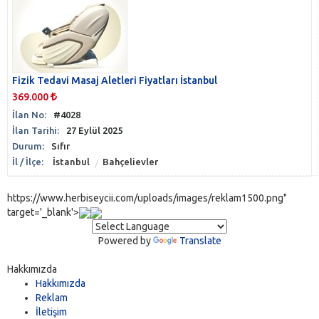
Fizik Tedavi Masaj Aletleri Fiyatları İstanbul
369.000
İlan No:
#4028
İlan Tarihi:
27 Eylül 2025
Durum:
Sıfır
İl / İlçe:
İstanbul
Bahçelievler
https://www.herbiseycii.com/uploads/images/reklam1500.png"
target='_blank'>
Powered by
Translate
Hakkımızda
Hakkımızda
Reklam
İletişim