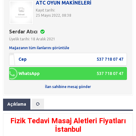
ATC OYUN MAKİNELERİ
Kayıt tarihi:
25 Mayıs 2022, 08:38
Serdar Atıcı
Üyelik tarihi: 18 Aralık 2021
Mağazanın tüm ilanlarını görüntüle
Cep
537 718 07 47
WhatsApp
537 718 07 47
İlan sahibine mesaj gönder
Açıklama
Fizik Tedavi Masaj Aletleri Fiyatları
İstanbul