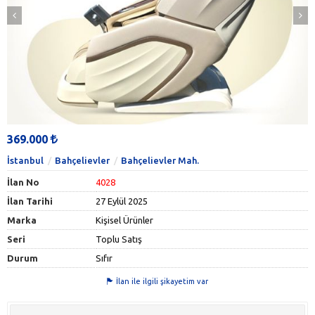
369.000
İstanbul
Bahçelievler
Bahçelievler Mah.
İlan No
4028
İlan Tarihi
27 Eylül 2025
Marka
Kişisel Ürünler
Seri
Toplu Satış
Durum
Sıfır
İlan ile ilgili şikayetim var