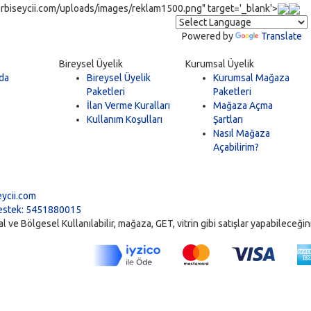
rbiseycii.com/uploads/images/reklam1500.png" target='_blank'>
Powered by
Translate
Bireysel Üyelik
Kurumsal Üyelik
da
Bireysel Üyelik
Kurumsal Mağaza
Paketleri
Paketleri
İlan Verme Kuralları
Mağaza Açma
Kullanım Koşulları
Şartları
Nasıl Mağaza
Açabilirim?
5
ycii.com
stek: 5451880015
ve Bölgesel Kullanılabilir, mağaza, GET, vitrin gibi satışlar yapabileceğiniz