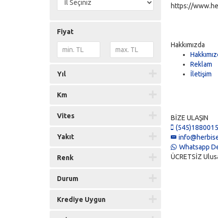
https://www.he
Fiyat
Hakkımızda
Hakkımız
Reklam
Yıl
İletişim
Km
Vites
BİZE ULAŞIN
(545)188001
Yakıt
info@herbise
Whatsapp De
ÜCRETSİZ Ulusal 
Renk
Durum
Krediye Uygun