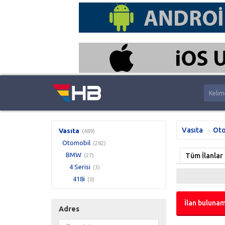
Vasıta
Oto
Vasıta
(489)
Otomobil
(282)
BMW
Tüm İlanlar
(27)
4 Serisi
(3)
418i
(0)
İlan bulunam
Adres