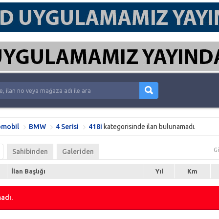
mobil
BMW
4 Serisi
418i
kategorisinde ilan bulunamadı.
G
Sahibinden
Galeriden
İlan Başlığı
Yıl
Km
adı.