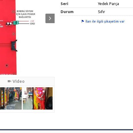
Seri
Yedek Parça
Durum
Sıfır
İlan ile ilgili şikayetim var
Video