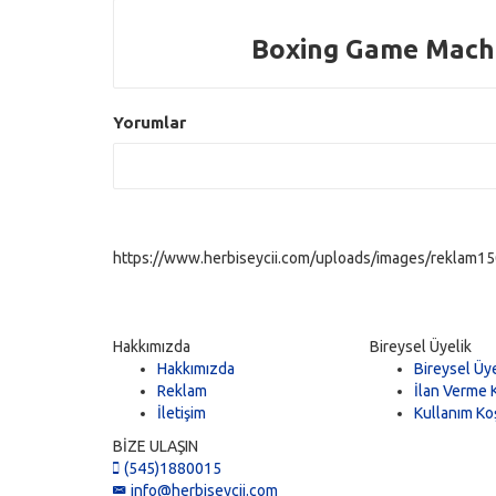
Boxing Game Machi
Yorumlar
https://www.herbiseycii.com/uploads/images/reklam150
Hakkımızda
Bireysel Üyelik
Hakkımızda
Bireysel Üye
Reklam
İlan Verme K
İletişim
Kullanım Koş
BİZE ULAŞIN
(545)1880015
info@herbiseycii.com