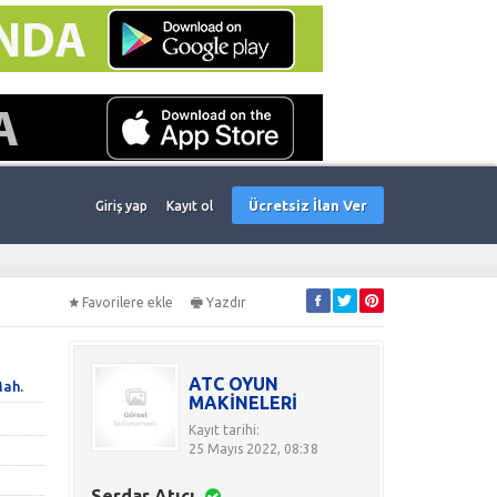
Ücretsiz İlan Ver
Giriş yap
Kayıt ol
Favorilere ekle
Yazdır
ATC OYUN
ah.
MAKİNELERİ
Kayıt tarihi:
25 Mayıs 2022, 08:38
Serdar Atıcı