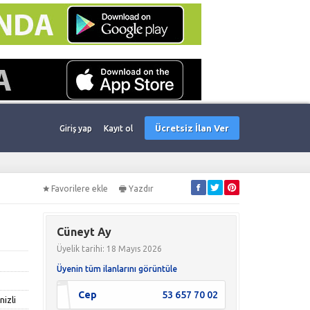
Ücretsiz İlan Ver
Giriş yap
Kayıt ol
Favorilere ekle
Yazdır
Cüneyt Ay
Üyelik tarihi: 18 Mayıs 2026
Üyenin tüm ilanlarını görüntüle
Cep
53 657 70 02
nizli