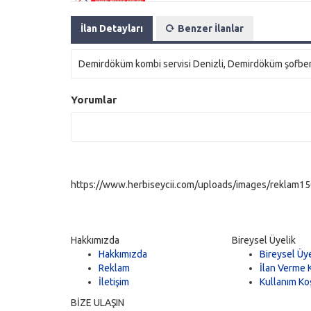
İlan Detayları
Benzer İlanlar
Demirdöküm kombi servisi Denizli, Demirdöküm şofben t
Yorumlar
https://www.herbiseycii.com/uploads/images/reklam150
Hakkımızda
Bireysel Üyelik
Hakkımızda
Bireysel Üye
Reklam
İlan Verme K
İletişim
Kullanım Koş
BİZE ULAŞIN