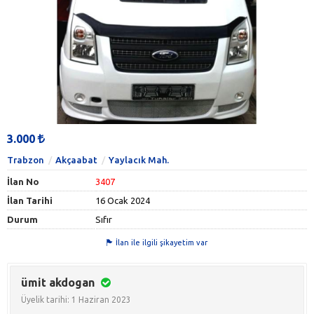
3.000
Trabzon
Akçaabat
Yaylacık Mah.
İlan No
3407
İlan Tarihi
16 Ocak 2024
Durum
Sıfır
İlan ile ilgili şikayetim var
ümit akdogan
Üyelik tarihi: 1 Haziran 2023