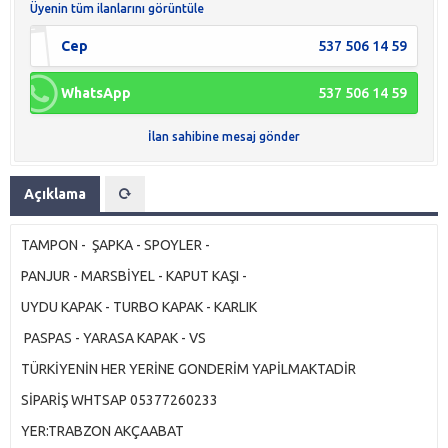
Üyenin tüm ilanlarını görüntüle
Cep
537 506 14 59
WhatsApp
537 506 14 59
İlan sahibine mesaj gönder
Açıklama
TAMPON - ŞAPKA - SPOYLER -
PANJUR - MARSBİYEL - KAPUT KAŞI -
UYDU KAPAK - TURBO KAPAK - KARLIK
PASPAS - YARASA KAPAK - VS
TÜRKİYENİN HER YERİNE GONDERİM YAPİLMAKTADİR
SİPARİŞ WHTSAP 05377260233
YER:TRABZON AKÇAABAT