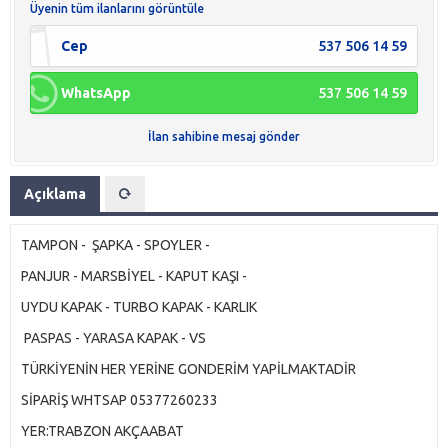
Üyenin tüm ilanlarını görüntüle
Cep
537 506 14 59
WhatsApp
537 506 14 59
İlan sahibine mesaj gönder
Açıklama
TAMPON - ŞAPKA - SPOYLER -
PANJUR - MARSBİYEL - KAPUT KAŞI -
UYDU KAPAK - TURBO KAPAK - KARLIK
PASPAS - YARASA KAPAK - VS
TÜRKİYENİN HER YERİNE GONDERİM YAPİLMAKTADİR
SİPARİŞ WHTSAP 05377260233
YER:TRABZON AKÇAABAT