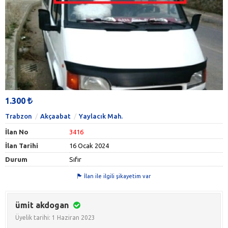
1.300
Trabzon
Akçaabat
Yaylacık Mah.
İlan No
3416
İlan Tarihi
16 Ocak 2024
Durum
Sıfır
İlan ile ilgili şikayetim var
ümit akdogan
Üyelik tarihi: 1 Haziran 2023