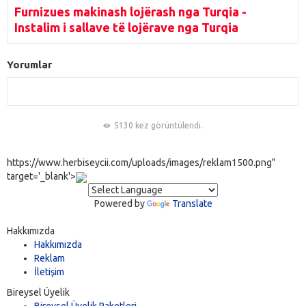
Furnizues makinash lojërash nga Turqia -
Instalim i sallave të lojërave nga Turqia
Yorumlar
5130 kez görüntülendi.
https://www.herbiseycii.com/uploads/images/reklam1500.png"
target='_blank'>
Powered by
Translate
Hakkımızda
Hakkımızda
Reklam
İletişim
Bireysel Üyelik