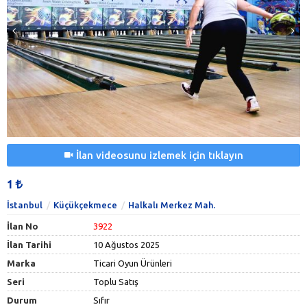
İlan videosunu izlemek için tıklayın
1
İstanbul
Küçükçekmece
Halkalı Merkez Mah.
İlan No
3922
İlan Tarihi
10 Ağustos 2025
Marka
Ticari Oyun Ürünleri
Seri
Toplu Satış
Durum
Sıfır