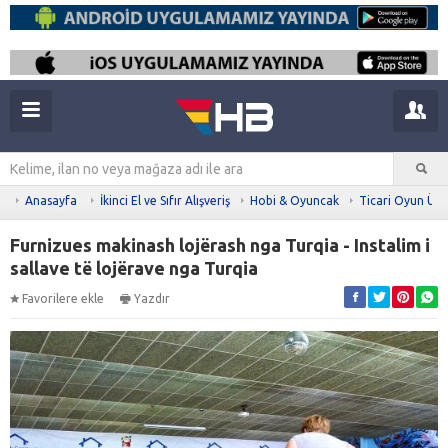
Anasayfa
İkinci El ve Sıfır Alışveriş
Hobi & Oyuncak
Ticari Oyun Ürü
Furnizues makinash lojërash nga Turqia - Instalim i
sallave të lojërave nga Turqia
Favorilere ekle
Yazdır