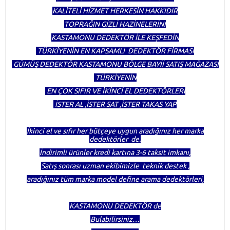
KALİTELİ HİZMET HERKESİN HAKKIDIR
TOPRAĞIN GİZLİ HAZİNELERİNİ
KASTAMONU DEDEKTÖR İLE KEŞFEDİN
TÜRKİYENİN EN KAPSAMLI DEDEKTÖR FİRMASI
GÜMÜŞ DEDEKTÖR KASTAMONU BÖLGE BAYİİ SATIŞ MAĞAZASI
TÜRKİYENİN
EN ÇOK SIFIR VE İKİNCİ EL DEDEKTÖRLERİ
İSTER AL ,İSTER SAT ,İSTER TAKAS YAP
İkinci el ve sıfır her bütçeye uygun aradığınız her marka
dedektörler de.
İndirimli ürünler kredi kartına 3-6 taksit imkanı,
Satış sonrası uzman ekibimizle teknik destek ,
aradığınız tüm marka model define arama dedektörleri,
KASTAMONU DEDEKTÖR de
Bulabilirsiniz…