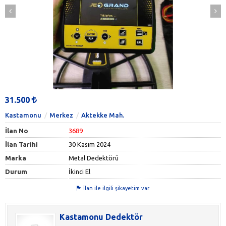
31.500
Kastamonu
Merkez
Aktekke Mah.
İlan No
3689
İlan Tarihi
30 Kasım 2024
Marka
Metal Dedektörü
Durum
İkinci El
İlan ile ilgili şikayetim var
Kastamonu Dedektör