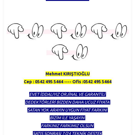
TÜRKİYENİN EN KAPSAMLI DEDEKTÖR FİRMASI OLMAKTAN
GURUR DUYUYORUZ
HERTÜRLÜ DEDEKTÖR ALINIR SATILIR TAKAS YAPILIR
Mehmet KIRIŞTIOĞLU
Cep : 0542 495 5464 ---- Ofis :0542 495 5464
EVET İDDALIYIZ ORJİNAL VE GARANTİLİ
DEDEKTÖRLERİ BİZDEN DAHA UCUZ FİYATA
SATAN YOK ARAYIN UYGUN FİYAT FARKINI
BİZİM İLE YAŞAYIN
FARKINIZ FARKIMIZ OLSUN
SATIŞ SONRASI 7/24 TEKNİK DESTEK