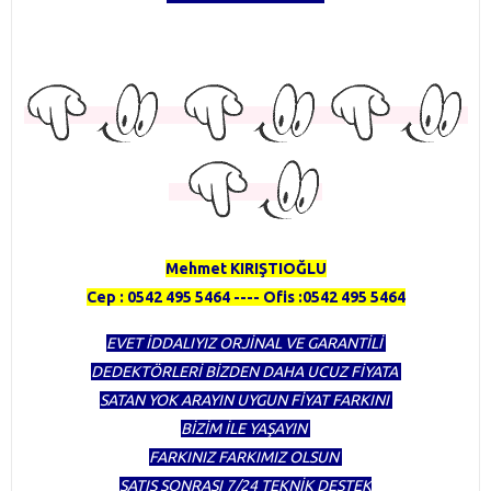
TÜRKİYENİN EN KAPSAMLI DEDEKTÖR FİRMASI OLMAKTAN
GURUR DUYUYORUZ
HERTÜRLÜ DEDEKTÖR ALINIR SATILIR TAKAS YAPILIR
Mehmet KIRIŞTIOĞLU
Cep : 0542 495 5464 ---- Ofis :0542 495 5464
EVET İDDALIYIZ ORJİNAL VE GARANTİLİ
DEDEKTÖRLERİ BİZDEN DAHA UCUZ FİYATA
SATAN YOK ARAYIN UYGUN FİYAT FARKINI
BİZİM İLE YAŞAYIN
FARKINIZ FARKIMIZ OLSUN
SATIŞ SONRASI 7/24 TEKNİK DESTEK