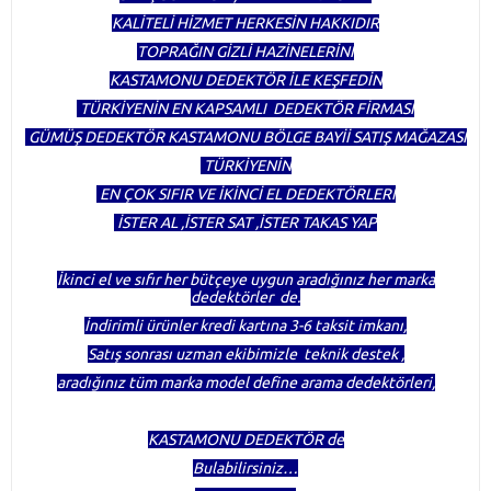
KALİTELİ HİZMET HERKESİN HAKKIDIR
TOPRAĞIN GİZLİ HAZİNELERİNİ
KASTAMONU DEDEKTÖR İLE KEŞFEDİN
TÜRKİYENİN EN KAPSAMLI DEDEKTÖR FİRMASI
GÜMÜŞ DEDEKTÖR KASTAMONU BÖLGE BAYİİ SATIŞ MAĞAZASI
TÜRKİYENİN
EN ÇOK SIFIR VE İKİNCİ EL DEDEKTÖRLERİ
İSTER AL ,İSTER SAT ,İSTER TAKAS YAP
İkinci el ve sıfır her bütçeye uygun aradığınız her marka
dedektörler de.
İndirimli ürünler kredi kartına 3-6 taksit imkanı,
Satış sonrası uzman ekibimizle teknik destek ,
aradığınız tüm marka model define arama dedektörleri,
KASTAMONU DEDEKTÖR de
Bulabilirsiniz…