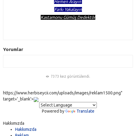
Hemen Arayın
Farkı Yakalayın
Kastamonu Gümüş Dedektör
Yorumlar
7373 kez görüntülendi.
https://www.herbiseycii.com/uploads/images/reklam1500.png"
target='_blank'>
Powered by
Translate
Hakkımızda
Hakkımızda
Reklam