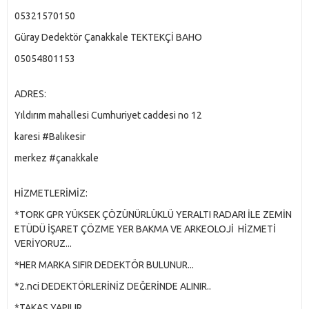
05321570150
Güray Dedektör Çanakkale TEKTEKÇİ BAHO
05054801153
ADRES:
Yıldırım mahallesi Cumhuriyet caddesi no 12
karesi #Balıkesir
merkez #çanakkale
HİZMETLERİMİZ:
*TORK GPR YÜKSEK ÇÖZÜNÜRLÜKLÜ YERALTI RADARI İLE ZEMİN
ETÜDÜ İŞARET ÇÖZME YER BAKMA VE ARKEOLOJİ HİZMETİ
VERİYORUZ...
*HER MARKA SIFIR DEDEKTÖR BULUNUR...
*2.nci DEDEKTÖRLERİNİZ DEĞERİNDE ALINIR..
*TAKAS YAPILIR...