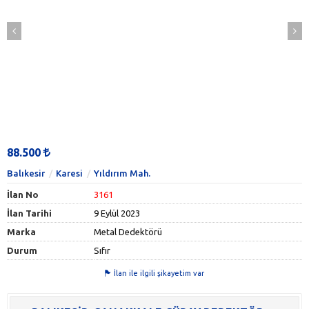
88.500
Balıkesir
Karesi
Yıldırım Mah.
İlan No
3161
İlan Tarihi
9 Eylül 2023
Marka
Metal Dedektörü
Durum
Sıfır
İlan ile ilgili şikayetim var