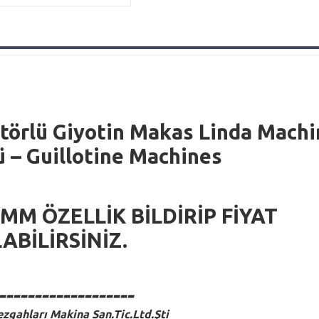
örlü Giyotin Makas Linda Machi
ü – Guillotine Machines
 MM ÖZELLİK BİLDİRİP FİYAT
ABİLİRSİNİZ.
-------------------
zgahları Makina San.Tic.Ltd.Şti