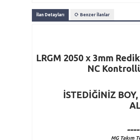
İlan Detayları
Benzer İlanlar
LRGM 2050 x 3mm Redikt
NC Kontroll
İSTEDİĞİNİZ BOY,
AL
----
M
G
Takım Te