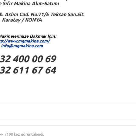
ve Sıfır Makina Alım-Satımı
. Aslım Cad. No:71/E Teksan San.Sit.
Karatay / KONYA
Makinelerimize Bakmak İçin:
tp://www.mgmakina.com/
info@mgmakina.com
32 400 00 69
32 611 67 64
7198 kez görüntülendi.