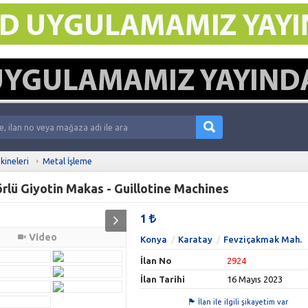
kineleri
Metal İşleme
lü Giyotin Makas - Guillotine Machines
1
Video
Konya
Karatay
Fevziçakmak Mah.
İlan No
2924
İlan Tarihi
16 Mayıs 2023
İlan ile ilgili şikayetim var