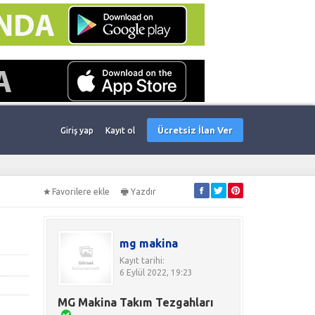
Ücretsiz İlan Ver
Giriş yap
Kayıt ol
Favorilere ekle
Yazdır
mg makina
Kayıt tarihi:
6 Eylül 2022, 19:23
MG Makina Takım Tezgahları