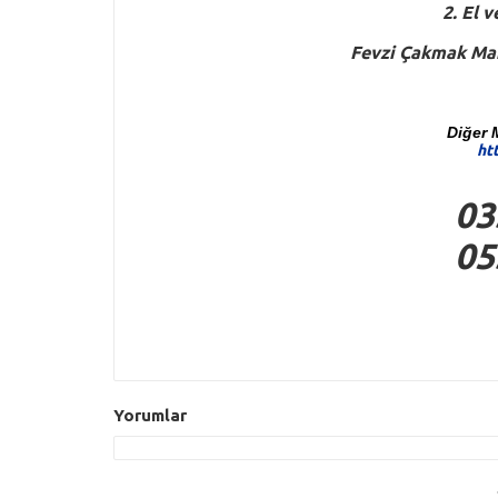
2. El 
Fevzi Çakmak Mah
Diğer 
ht
03
05
Yorumlar