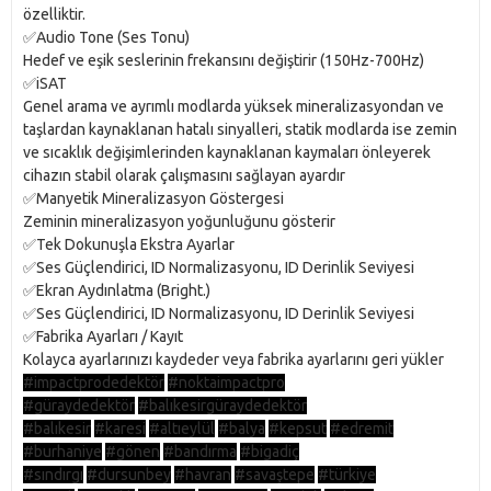
özelliktir.
✅Audio Tone (Ses Tonu)
Hedef ve eşik seslerinin frekansını değiştirir (150Hz-700Hz)
✅iSAT
Genel arama ve ayrımlı modlarda yüksek mineralizasyondan ve
taşlardan kaynaklanan hatalı sinyalleri, statik modlarda ise zemin
ve sıcaklık değişimlerinden kaynaklanan kaymaları önleyerek
cihazın stabil olarak çalışmasını sağlayan ayardır
✅Manyetik Mineralizasyon Göstergesi
Zeminin mineralizasyon yoğunluğunu gösterir
✅Tek Dokunuşla Ekstra Ayarlar
✅Ses Güçlendirici, ID Normalizasyonu, ID Derinlik Seviyesi
✅Ekran Aydınlatma (Bright.)
✅Ses Güçlendirici, ID Normalizasyonu, ID Derinlik Seviyesi
✅Fabrika Ayarları / Kayıt
Kolayca ayarlarınızı kaydeder veya fabrika ayarlarını geri yükler
#impactprodedektör
#noktaimpactpro
#güraydedektör
#balıkesirgüraydedektör
#balıkesir
#karesi
#altıeylül
#balya
#kepsut
#edremit
#burhaniye
#gönen
#bandırma
#bigadiç
#sındırgı
#dursunbey
#havran
#savaştepe
#türkiye