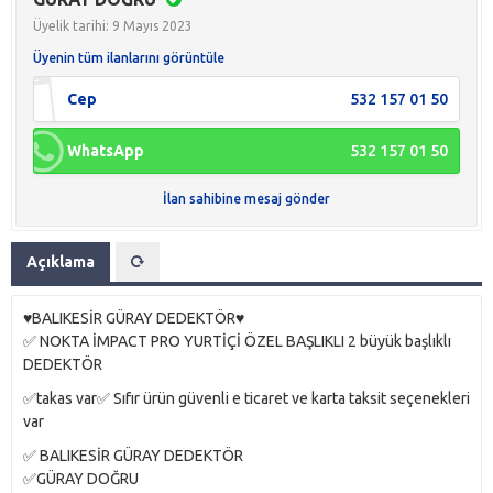
Üyelik tarihi: 9 Mayıs 2023
Üyenin tüm ilanlarını görüntüle
Cep
532 157 01 50
WhatsApp
532 157 01 50
İlan sahibine mesaj gönder
Açıklama
♥️BALIKESİR GÜRAY DEDEKTÖR♥️
✅ NOKTA İMPACT PRO YURTİÇİ ÖZEL BAŞLIKLI 2 büyük başlıklı
DEDEKTÖR
✅takas var✅ Sıfır ürün güvenli e ticaret ve karta taksit seçenekleri
var
✅ BALIKESİR GÜRAY DEDEKTÖR
✅GÜRAY DOĞRU