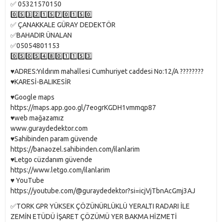
✅ 05321570150
0️⃣5️⃣3️⃣2️⃣1️⃣5️⃣7️⃣0️⃣1️⃣5️⃣0️⃣
✅ ÇANAKKALE GÜRAY DEDEKTÖR
✅BAHADIR ÜNALAN
✅05054801153
0️⃣5️⃣0️⃣5️⃣4️⃣8️⃣0️⃣1️⃣1️⃣5️⃣3️⃣
♥️ADRES:Yıldırım mahallesi Cumhuriyet caddesi No:12/A ????????
♥️KARESİ-BALIKESİR
♥️Google maps
https://maps.app.goo.gl/7eogrKGDH1vmmqp87
♥️web mağazamız
www.guraydedektor.com
♥️Sahibinden param güvende
https://banaozel.sahibinden.com/ilanlarim
♥️Letgo cüzdanım güvende
https://www.letgo.com/ilanlarim
♥️ YouTube
https://youtube.com/@guraydedektor?si=icjVjTbnAcGmj3AJ
✅TORK GPR YÜKSEK ÇÖZÜNÜRLÜKLÜ YERALTI RADARI İLE
ZEMİN ETÜDÜ İŞARET ÇÖZÜMÜ YER BAKMA HİZMETİ