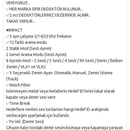
VERİYORUZ...
✅HER MARKA SIFIR DEDEKTÖR BULUNUR...
✅2.nci DEDEKTÖRLERİNİZ DEĞERİNDE ALINIR..
TAKAS YAPILIR...
♥️IMPACT
✅3 ayrı çalışma 5/14/20 khz frekansı
✅12 farklı arama modu
2 Statik Mod (Sesli Ayrım)
2 Genel Arama Modu (Sesli Ayrım)
8 Ayrımlı Mod – 2 Sesli / 3 Sesli / 4 Sesli / 99 Sesli / Derin / İletken
Zemin / VLX1 ve VLX2
✅3 Seçenekli Zemin Ayarı: Otomatik, Manuel, Zemin İzleme
(Track)
✅Notch Filter
İstenmeyen metal veya metallerin Hedef ID’lerini lokal olarak
kapatır veya demir sesi verir
✅Tone Break
Hedeflere verilen ses tonlarının hangi Hedef ID aralığında
verileceğini ayarlamak için kullanılır.
✅Fe Vol. (Demir Sesi)
Cihazın kalın tondaki demir sesini kısmaya veya kapamaya yarayan