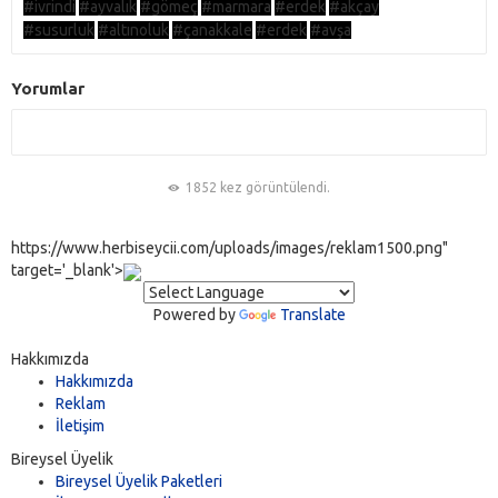
#ivrindi
#ayvalık
#gömeç
#marmara
#erdek
#akçay
#susurluk
#altınoluk
#çanakkale
#erdek
#avşa
Yorumlar
1852 kez görüntülendi.
https://www.herbiseycii.com/uploads/images/reklam1500.png"
target='_blank'>
Powered by
Translate
Hakkımızda
Hakkımızda
Reklam
İletişim
Bireysel Üyelik
Bireysel Üyelik Paketleri