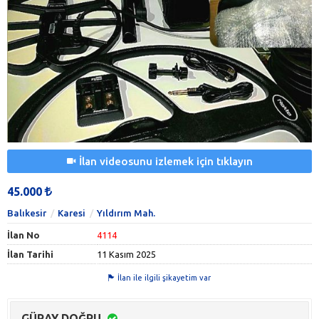
İlan videosunu izlemek için tıklayın
45.000
Balıkesir
Karesi
Yıldırım Mah.
İlan No
4114
İlan Tarihi
11 Kasım 2025
İlan ile ilgili şikayetim var
GÜRAY DOĞRU