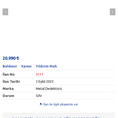
20.990
Balıkesir
Karesi
Yıldırım Mah.
İlan No
3117
İlan Tarihi
2 Eylül 2023
Marka
Metal Dedektörü
Durum
Sıfır
İlan ile ilgili şikayetim var