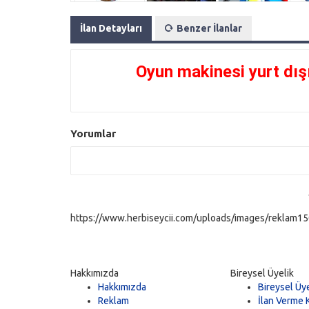
İlan Detayları
Benzer İlanlar
Oyun makinesi yurt dış
Yorumlar
https://www.herbiseycii.com/uploads/images/reklam150
Hakkımızda
Bireysel Üyelik
Hakkımızda
Bireysel Üye
Reklam
İlan Verme K