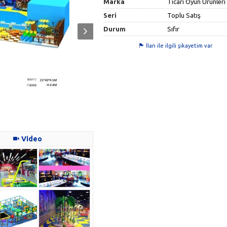
Marka
Ticari Oyun Ürünleri
Seri
Toplu Satış
Durum
Sıfır
İlan ile ilgili şikayetim var
Video