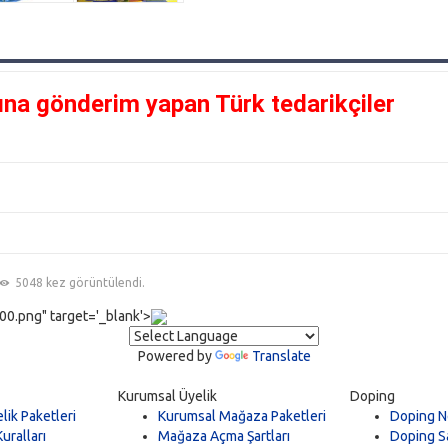
ına gönderim yapan Türk tedarikçiler
5048 kez görüntülendi.
0.png" target='_blank'>
Powered by
Translate
Kurumsal Üyelik
Doping
lik Paketleri
Kurumsal Mağaza Paketleri
Doping N
uralları
Mağaza Açma Şartları
Doping Sa