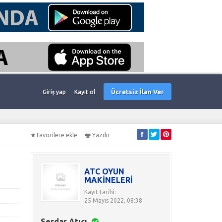
Ücretsiz İlan Ver
Giriş yap
Kayıt ol
Favorilere ekle
Yazdır
ATC OYUN
MAKİNELERİ
Kayıt tarihi:
25 Mayıs 2022, 08:38
Serdar Atıcı