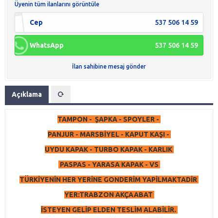
Üyenin tüm ilanlarını görüntüle
Cep
537 506 14 59
WhatsApp
537 506 14 59
İlan sahibine mesaj gönder
Açıklama
TAMPON - ŞAPKA - SPOYLER -
PANJUR - MARSBİYEL - KAPUT KAŞI -
UYDU KAPAK - TURBO KAPAK - KARLIK
PASPAS - YARASA KAPAK - VS
TÜRKİYENİN HER YERİNE GONDERİM YAPİLMAKTADİR
YER:TRABZON AKÇAABAT
İSTEYEN GELİP ELDEN TESLİM ALABİLİR.