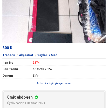
500
Trabzon
Akçaabat
Yaylacık Mah.
İlan No
3374
İlan Tarihi
16 Ocak 2024
Durum
Sıfır
İlan ile ilgili şikayetim var
ümit akdogan
Üyelik tarihi: 1 Haziran 2023