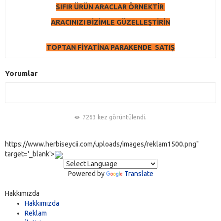
SIFIR ÜRÜN ARACLAR ÖRNEKTİR
ARACINIZI BİZİMLE GÜZELLEŞTİRİN
TOPTAN FİYATİNA PARAKENDE SATIŞ
Yorumlar
7263 kez görüntülendi.
https://www.herbiseycii.com/uploads/images/reklam1500.png"
target='_blank'>
Powered by
Translate
Hakkımızda
Hakkımızda
Reklam