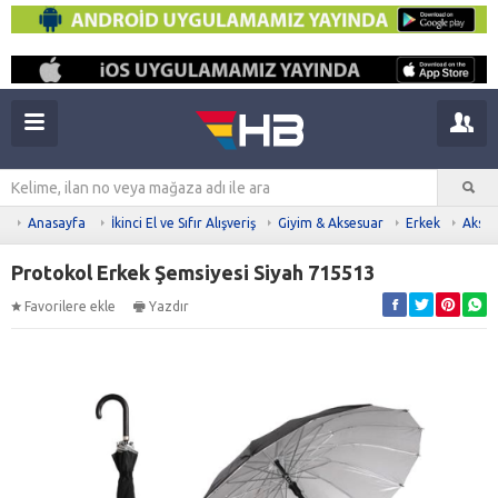
Anasayfa
İkinci El ve Sıfır Alışveriş
Giyim & Aksesuar
Erkek
Akses
Protokol Erkek Şemsiyesi Siyah 715513
Favorilere ekle
Yazdır