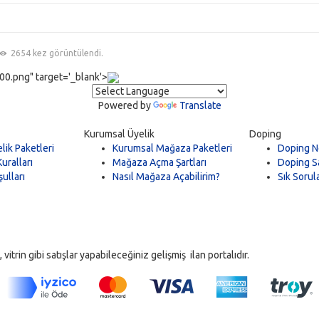
2654 kez görüntülendi.
0.png" target='_blank'>
Powered by
Translate
Kurumsal Üyelik
Doping
lik Paketleri
Kurumsal Mağaza Paketleri
Doping N
uralları
Mağaza Açma Şartları
Doping Sa
ulları
Nasıl Mağaza Açabilirim?
Sık Sorul
trin gibi satışlar yapabileceğiniz gelişmiş ilan portalıdır.