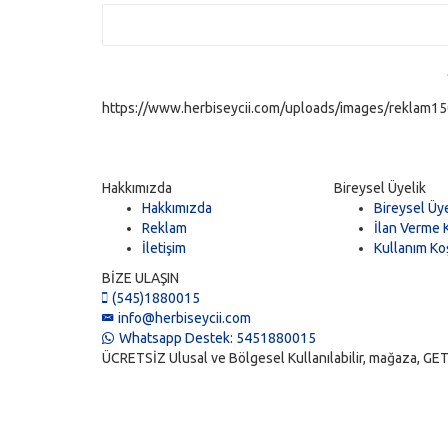
https://www.herbiseycii.com/uploads/images/reklam150
Hakkımızda
Bireysel Üyelik
Hakkımızda
Bireysel Üye
Reklam
İlan Verme K
İletişim
Kullanım Koş
BİZE ULAŞIN
(545)1880015
info@herbiseycii.com
Whatsapp Destek: 5451880015
ÜCRETSİZ Ulusal ve Bölgesel Kullanılabilir, mağaza, GET, vi