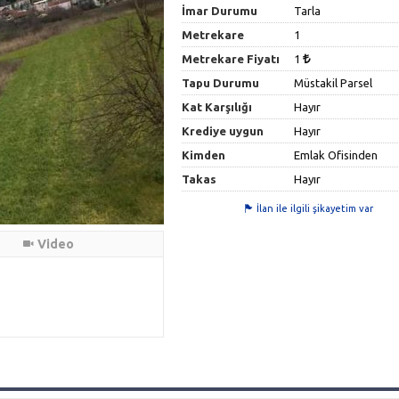
İmar Durumu
Tarla
Metrekare
1
Metrekare Fiyatı
1
Tapu Durumu
Müstakil Parsel
Kat Karşılığı
Hayır
Krediye uygun
Hayır
Kimden
Emlak Ofisinden
Takas
Hayır
İlan ile ilgili şikayetim var
Video