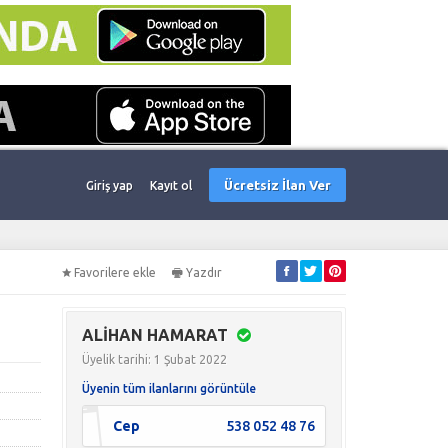
Ücretsiz İlan Ver
Giriş yap
Kayıt ol
Favorilere ekle
Yazdır
ALİHAN HAMARAT
Üyelik tarihi: 1 Şubat 2022
Üyenin tüm ilanlarını görüntüle
Cep
538 052 48 76