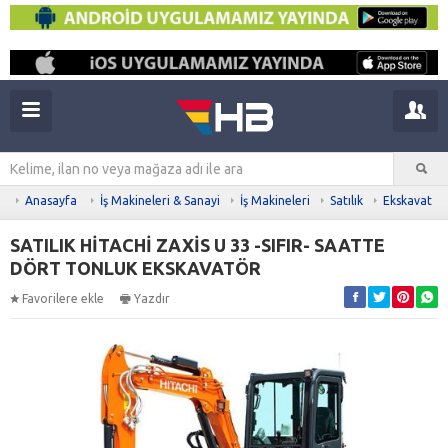
Anasayfa
İş Makineleri & Sanayi
İş Makineleri
Satılık
Ekskavatör
SATILIK HİTACHİ ZAXİS U 33 -SIFIR- SAATTE
DÖRT TONLUK EKSKAVATÖR
Favorilere ekle
Yazdır