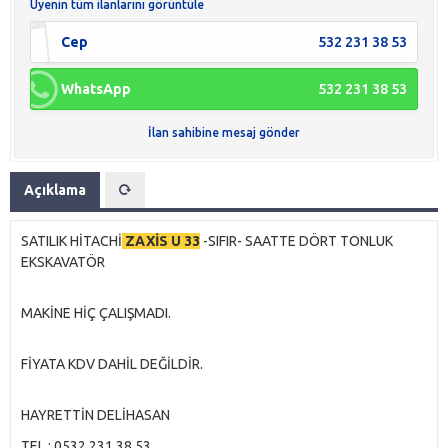
Üyenin tüm ilanlarını görüntüle
Cep
532 231 38 53
WhatsApp
532 231 38 53
İlan sahibine mesaj gönder
Açıklama
SATILIK HİTACHİ
ZAXİS U 33
-SIFIR- SAATTE DÖRT TONLUK
EKSKAVATÖR
MAKİNE HİÇ ÇALIŞMADI.
FİYATA KDV DAHİL DEĞİLDİR.
HAYRETTİN DELİHASAN
TEL : 0532 231 38 53