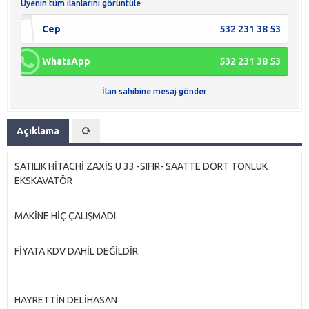
Üyenin tüm ilanlarını görüntüle
Cep
532 231 38 53
WhatsApp
532 231 38 53
İlan sahibine mesaj gönder
Açıklama
SATILIK HİTACHİ ZAXİS U 33 -SIFIR- SAATTE DÖRT TONLUK
EKSKAVATÖR
MAKİNE HİÇ ÇALIŞMADI.
FİYATA KDV DAHİL DEĞİLDİR.
HAYRETTİN DELİHASAN