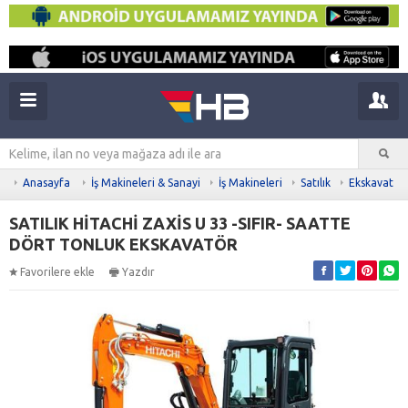
Anasayfa
İş Makineleri & Sanayi
İş Makineleri
Satılık
Ekskavatör
SATILIK HİTACHİ ZAXİS U 33 -SIFIR- SAATTE
DÖRT TONLUK EKSKAVATÖR
Favorilere ekle
Yazdır