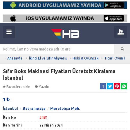
Anasayfa
İkinci El ve Sıfır Alışveriş
Hobi & Oyuncak
Ticari Oyun Ürü
Sıfır Boks Makinesi Fiyatları Ücretsiz Kiralama
İstanbul
Favorilere ekle
Yazdır
1
İstanbul
Bayrampaşa
Muratpaşa Mah.
İlan No
3481
İlan Tarihi
22 Nisan 2024