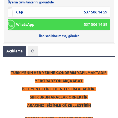
Üyenin tüm ilanlarını görüntüle
Cep
537 506 14 59
WhatsApp
537 506 14 59
İlan sahibine mesaj gönder
Açıklama
TÜRKİYENİN HER YERİNE GONDERİM YAPİLMAKTADİR
YER:TRABZON AKÇAABAT
İSTEYEN GELİP ELDEN TESLİM ALABİLİR.
SIFIR ÜRÜN ARACLAR ÖRNEKTİR
ARACINIZI BİZİMLE GÜZELLEŞTİRİN