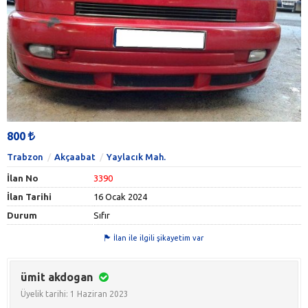
800
Trabzon
Akçaabat
Yaylacık Mah.
İlan No
3390
İlan Tarihi
16 Ocak 2024
Durum
Sıfır
İlan ile ilgili şikayetim var
ümit akdogan
Üyelik tarihi: 1 Haziran 2023