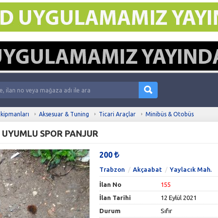
kipmanları
Aksesuar & Tuning
Ticari Araçlar
Minibüs & Otobüs
I UYUMLU SPOR PANJUR
200
Trabzon
Akçaabat
Yaylacık Mah.
İlan No
155
İlan Tarihi
12 Eylül 2021
Durum
Sıfır