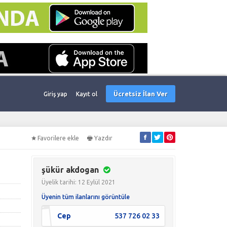
Ücretsiz İlan Ver
Giriş yap
Kayıt ol
Favorilere ekle
Yazdır
şükür akdogan
Üyelik tarihi: 12 Eylül 2021
Üyenin tüm ilanlarını görüntüle
Cep
537 726 02 33