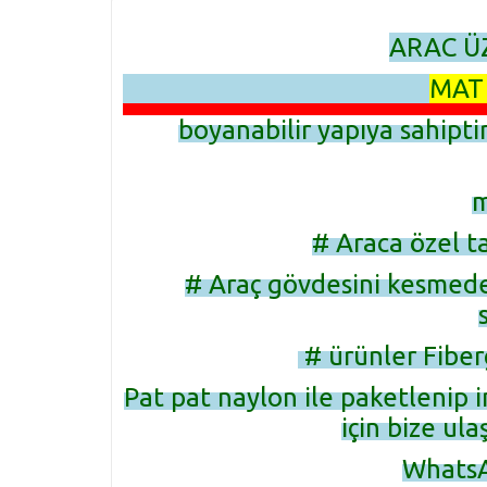
ARAC Ü
MAT 
boyanabilir yapıya sahipti
m
# Araca özel t
# Araç gövdesini kesmed
# ürünler Fiber
Pat pat naylon ile paketlenip i
için bize ula
WhatsA