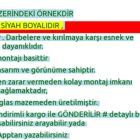
ZERİNDEKİ ÖRNEKDİR
SİYAH BOYALIDIR ,
r . Darbelere ve kırılmaya karşı esnek ve
dayanıklıdır.
ontajı basittir
asarım ve görünüme sahiptir.
en zarar vermeden kolay montaj imkanı
sağlamaktadır,
glas mazemeden üretilmiştir.
ndirimli kargo ile GÖNDERİLİR # detaylı bi
şabilirsiniz arayabilir yada
pptan yazabilirsiniz