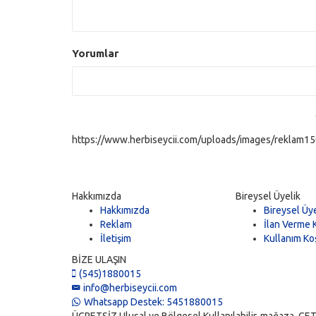
Yorumlar
https://www.herbiseycii.com/uploads/images/reklam150
Hakkımızda
Bireysel Üyelik
Hakkımızda
Bireysel Üye
Reklam
İlan Verme K
İletişim
Kullanım Koş
BİZE ULAŞIN
(545)1880015
info@herbiseycii.com
Whatsapp Destek: 5451880015
ÜCRETSİZ Ulusal ve Bölgesel Kullanılabilir, mağaza, GET, vi