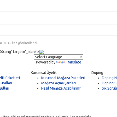
8945 kez görüntülendi.
0.png" target='_blank'>
Powered by
Translate
Kurumsal Üyelik
Doping
lik Paketleri
Kurumsal Mağaza Paketleri
Doping N
uralları
Mağaza Açma Şartları
Doping Sa
ulları
Nasıl Mağaza Açabilirim?
Sık Sorul
trin gibi satışlar yapabileceğiniz gelişmiş ilan portalıdır.