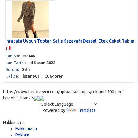
İhracata Uygun Toptan Satış Kazayağı Desenli Etek Ceket Takımı
1
İlan No:
#2446
İlan Tarihi:
14 Kasım 2022
Durum:
Sıfır
İl / İlçe:
İstanbul
Güngören
https://www.herbiseycii.com/uploads/images/reklam1500.png"
target='_blank'>
Powered by
Translate
Hakkımızda
Hakkımızda
Reklam