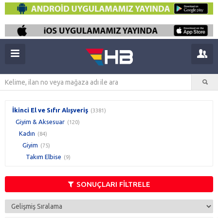
İkinci El ve Sıfır Alışveriş
(3381)
Giyim & Aksesuar
(120)
Kadın
(84)
Giyim
(75)
Takım Elbise
(9)
SONUÇLARI FİLTRELE