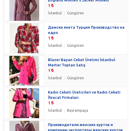
1
İstanbul
Güngören
Дамски якета Турция Производство на
едро
1
İstanbul
Güngören
Blazer Bayan Ceket Üretimi İstanbul
Merter Toptan Satış
1
İstanbul
Güngören
Kadın Ceketi Üreticileri ve Kadın Ceketi
İhracat Firmaları
1
İstanbul
Bayrampaşa
Производители женских курток и
компании-экспортеры женских курток