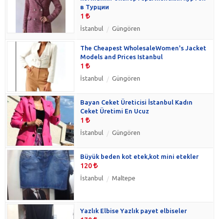
в Турции
1
İstanbul
Güngören
The Cheapest WholesaleWomen's Jacket
Models and Prices Istanbul
1
İstanbul
Güngören
Bayan Ceket Üreticisi İstanbul Kadın
Ceket Üretimi En Ucuz
1
İstanbul
Güngören
Büyük beden kot etek,kot mini etekler
120
İstanbul
Maltepe
Yazlık Elbise Yazlık payet elbiseler