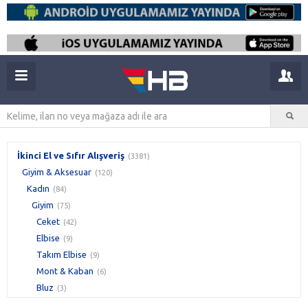
İkinci El ve Sıfır Alışveriş
(3381)
Giyim & Aksesuar
(120)
Kadın
(84)
Giyim
(75)
Ceket
(42)
Elbise
(9)
Takım Elbise
(9)
Mont & Kaban
(6)
Bluz
(3)
Etek
(3)