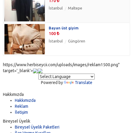
170
İstanbul
Maltepe
Bayan üst giyim
100
İstanbul
Güngören
https://www.herbiseycii.com/uploads/images/reklam1500.png"
target='_blank'>
Powered by
Translate
Hakkımızda
Hakkımızda
Reklam
İletişim
Bireysel Üyelik
Bireysel Üyelik Paketleri
İlan Verme Kuralları