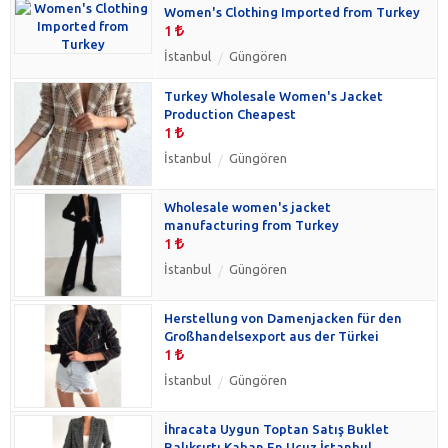
Women's Clothing Imported from Turkey
1
İstanbul
Güngören
Turkey Wholesale Women's Jacket
Production Cheapest
1
İstanbul
Güngören
Wholesale women's jacket
manufacturing from Turkey
1
İstanbul
Güngören
Herstellung von Damenjacken für den
Großhandelsexport aus der Türkei
1
İstanbul
Güngören
İhracata Uygun Toptan Satış Buklet
Balıksırtı Kaban En Ucuz İstanbul