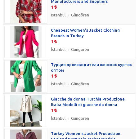
Manufacturers and Suppliers
1
İstanbul
Güngören
Cheapest Women's Jacket Clothing
Brands in Turkey
1
İstanbul
Güngören
Турция производители женских курток
оптом
1
İstanbul
Güngören
Giacche da donna Turchia Produzione
Italia Modelli di giacche da donna
1
İstanbul
Güngören
Turkey Women's Jacket Production
England Women's Jacket Models