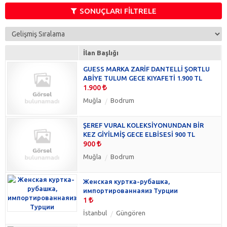
Tulum
(3)
SONUÇLARI FİLTRELE
Bikini & Mayo
(0)
Eşofman
(0)
Gömlek
(0)
İlan Başlığı
Hamile Giyim
(0)
GUESS MARKA ZARİF DANTELLİ ŞORTLU
Hırka & Yelek
(0)
ABİYE TULUM GECE KIYAFETİ 1.900 TL
Kazak
(0)
1.900
Pantolon
(0)
Muğla
Bodrum
Pardesü & Trençkot
(0)
Sweatshirt
(0)
ŞEREF VURAL KOLEKSİYONUNDAN BİR
Şort
(0)
KEZ GİYİLMİŞ GECE ELBİSESİ 900 TL
Tişört
900
(0)
Muğla
Bodrum
Женская куртка-рубашка,
импортированнаяиз Турции
1
İstanbul
Güngören