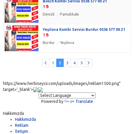
Bosch Kombi Servisi 0536 577 00 21
1
Denizli
Pamukkale
Yeşilova Kombi Servisi Burdur 0536 577 00 21
1
Burdur
Yeşilova
1
2
3
4
5
https://www.herbiseycii.com/uploads/images/reklam1500.png"
target='_blank'>
Powered by
Translate
Hakkımızda
Hakkımızda
Reklam
İletişim