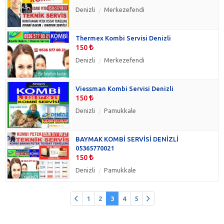
Denizli
Merkezefendi
Thermex Kombi Servisi Denizli
150
Denizli
Merkezefendi
Viessman Kombi Servisi Denizli
150
Denizli
Pamukkale
BAYMAK KOMBİ SERVİSİ DENİZLİ
05365770021
150
Denizli
Pamukkale
1
2
3
4
5