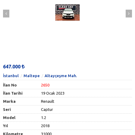
647.000
İstanbul
Maltepe
Altayçeşme Mah.
İlan No
2650
İlan Tarihi
19 Ocak 2023
Marka
Renault
Seri
Captur
Model
1.2
Yıl
2018
Kilometre
31000