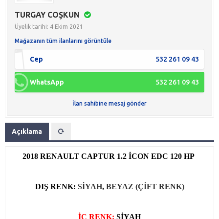
TURGAY COŞKUN
Üyelik tarihi: 4 Ekim 2021
Mağazanın tüm ilanlarını görüntüle
Cep
532 261 09 43
WhatsApp
532 261 09 43
İlan sahibine mesaj gönder
Açıklama
2018 RENAULT CAPTUR 1.2 İCON EDC 120 HP
DIŞ RENK:
SİYAH
,
BEYAZ (ÇİFT RENK)
İÇ RENK:
SİYAH