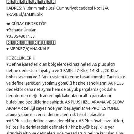
0️⃣5️⃣3️⃣2️⃣1️⃣5️⃣7️⃣0️⃣1️⃣5️⃣0️⃣
‼️ADRES: Yıldırım mahallesi Cumhuriyet caddesi No:12/A
♥️KARESİ/BALIKESİR
❤️ GÜRAY DEDEKTÖR
♥️Bahadır Ünalan
♥️05054801153
0️⃣5️⃣0️⃣5️⃣4️⃣8️⃣0️⃣1️⃣1️⃣5️⃣3️⃣
♥️ MERKEZ/ÇANAKKALE
‼️ÖZELLİKLERİ‼️
♥️Define işaretleri olan bölgelerdeki hazineleri A6 plus altın
define dedektörü fiyatıyla ve 3 FARKLI 7-Khz, 14-Khz, 20-Khz
bobin tasarımı ve 2 farklı sistem üzerine tasarlanmıştır. Tarihi kale
ve define işaretleri yapılmış gömülü hazine sandıklarını A6 PLUS
dedektör daha net ayrım hem de büyük parçalarda çok daha
derinlerden değerli arkeolojik kalıntılarını altın parçalarını
bulabilme özelliklerine sahiptir. A6 PLUS HIZLI ARAMA VE SLOW
ARAMA özelliği sayesinde yeni başlayanlar ve PROFESYONEL
arama yapan maceracı definecilerin ilk tercihi olacaktır
♥️A6 Plus altın define arama dedektörü. A6 Plus fiyatı, özellikleri,
kalitesi ile derinlerdeki defineleri 7 khz büyük başlık ile yer
altındaki altın ve defineleri, oda mezarları, tünel ve kuyuları slow