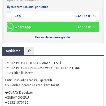
Üyelik tarihi: 9 Mayıs 2023
Üyenin tüm ilanlarını görüntüle
Cep
532 157 01 50
WhatsApp
532 157 01 50
İlan sahibine mesaj gönder
Açıklama
???? A6 PLUS DEDEKTÖR ARAZİ TESTİ
???? A6 PLUS ALTIN ARAMA ve DEFİNE DEDEKTÖRÜ
3 Başlıklı 2 li Sistem
‼️sıfır ürün adına faturalı garantili
‼️Güvenli e-ticaret ile kredi kartı taksit
❤️GÜRAY Dedektör
♥️GÜRAY DOĞRU
♥️ 05321570150