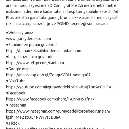
arama modu sayesinde 2D Canlı grafikle 2,5 metre net 3 metre
maksimum derinlere kadar tahmini tespitler yapabilmektedir. A6
Plus tek altın para, takı, gümüş bronz sikke aramalarında sayısal
rakamsal çalışma özelliği ve POİND seçeneği sunmaktadır.
♥️Web sayfamız
www.guraydedektor.com
♥️Sahibinden param güvende
https://banaozel.sahibinden.com/ilanlarim
♥️Letgo cüzdanım güvende
https://www.letgo.com/ilanlarim
♥️Google maps
https://maps.app.goo.gl/7eogrKGDH1vmmqp87
♥️ YouTube
https://youtube.com/@guraydedektor?si=icjVjTbnAcGmj3AJ
♥️Facebook
https://www.facebook.com/share/1AmMN5Tfn1/
♥️İnstagram
https://www.instagram.com/guraydedektorbahadirunalan?
igsh=MTZzb3E1NW9ya3BuaA==
♥️Tiktok