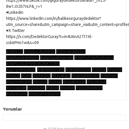
https://www.tiktok.com/@guraydedektorbahadir?_t=ZS-
8w1J32b7nLF&_r=1
♥️Linkedin
https://www.linkedin.com/in/balikesirguraydedektor?
utm_source=share&utm_campaign=share_via&utm_content=profil
♥️X Twitter
https://x.com/DedektorGuray?t=m4U6nA2Tl7Al-
ssk6PHo1w&s=09
#A6PLUS
#a6plusdedektör
#altındedektörü
#definededektörü
#a6plusaltınarama
#A6PLUSdefinebulma
#A6PLUSDEFİNEDEDEKTÖRÜ
#güraydedektör
#dedektörsatış
#dedektörilan
#define
#hazine
#mezar
#lahit
#arkeoloji
#kasakaya
#eşkiyadefinesi
#defineci
#hazinebulma
#boşluk
#sunak
#kayamezarı
#facebook
#instagram
#youtube
#tiktok
#twitter
#azizdedektör
#altınbulma
#mezarhediyeleri
Yorumlar
3159 kez görüntülendi.