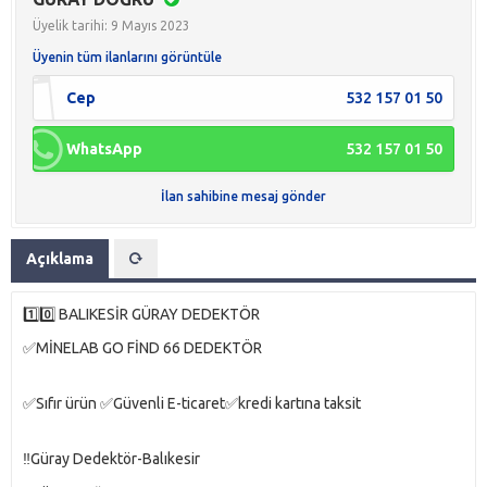
Üyelik tarihi: 9 Mayıs 2023
Üyenin tüm ilanlarını görüntüle
Cep
532 157 01 50
WhatsApp
532 157 01 50
İlan sahibine mesaj gönder
Açıklama
1️⃣0️⃣ BALIKESİR GÜRAY DEDEKTÖR
✅MİNELAB GO FİND 66 DEDEKTÖR
✅Sıfır ürün ✅Güvenli E-ticaret✅kredi kartına taksit
‼️Güray Dedektör-Balıkesir