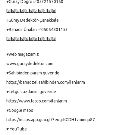
♥️Güray Doğru ✅05321570150
0️⃣5️⃣3️⃣2️⃣1️⃣5️⃣7️⃣0️⃣1️⃣5️⃣0️⃣
‼️Güray Dedektör-Çanakkale
♥️Bahadır Ünalan ✅05054801153
0️⃣5️⃣0️⃣5️⃣4️⃣8️⃣0️⃣1️⃣1️⃣5️⃣3️⃣
♥️web mağazamız
www.guraydedektor.com
♥️Sahibinden param güvende
https://banaozel.sahibinden.com/ilanlarim
♥️Letgo cüzdanım güvende
https://www.letgo.com/ilanlarim
♥️Google maps
https://maps.app.goo.gl/7eogrKGDH1vmmqp87
♥️ YouTube