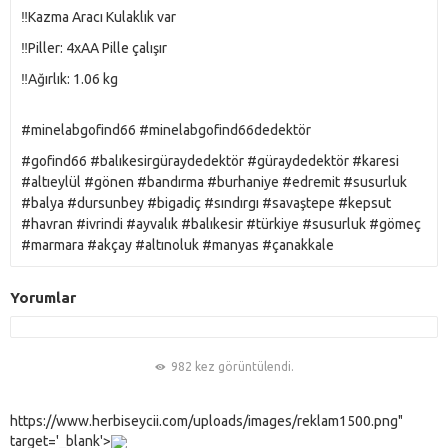
‼️Kazma Aracı Kulaklık var
‼️Piller: 4xAA Pille çalışır
‼️Ağırlık: 1.06 kg
#minelabgofind66 #minelabgofind66dedektör
#gofind66 #balıkesirgüraydedektör #güraydedektör #karesi
#altıeylül #gönen #bandırma #burhaniye #edremit #susurluk
#balya #dursunbey #bigadiç #sındırgı #savaştepe #kepsut
#havran #ivrindi #ayvalık #balıkesir #türkiye #susurluk #gömeç
#marmara #akçay #altınoluk #manyas #çanakkale
Yorumlar
982 kez görüntülendi.
https://www.herbiseycii.com/uploads/images/reklam1500.png"
target='_blank'>