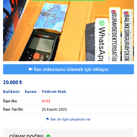
İlan videosunu izlemek için tıklayın
20.000
Balıkesir
Karesi
Yıldırım Mah.
İlan No
4133
İlan Tarihi
25 Kasım 2025
İlan ile ilgili şikayetim var
GÜRAY DOĞRU