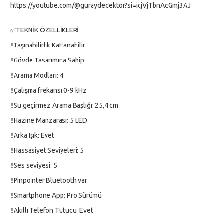
https://youtube.com/@guraydedektor?si=icjVjTbnAcGmj3AJ
✅TEKNİK ÖZELLİKLERİ
‼️Taşınabilirlik Katlanabilir
‼️Gövde Tasarımına Sahip
‼️Arama Modları: 4
‼️Çalışma frekansı 0-9 kHz
‼️Su geçirmez Arama Başlığı: 25,4 cm
‼️Hazine Manzarası: 5 LED
‼️Arka Işık: Evet
‼️Hassasiyet Seviyeleri: 5
‼️Ses seviyesi: 5
‼️Pinpointer Bluetooth var
‼️Smartphone App: Pro Sürümü
‼️Akıllı Telefon Tutucu: Evet