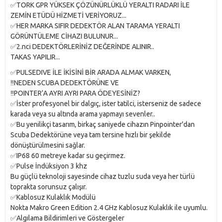
✅TORK GPR YÜKSEK ÇÖZÜNÜRLÜKLÜ YERALTI RADARI İLE
ZEMİN ETÜDÜ HİZMETİ VERİYORUZ...
✅HER MARKA SIFIR DEDEKTÖR ALAN TARAMA YERALTI
GÖRÜNTÜLEME CİHAZI BULUNUR...
✅2.nci DEDEKTÖRLERİNİZ DEĞERİNDE ALINIR..
TAKAS YAPILIR...
✅PULSEDIVE İLE İKİSİNİ BİR ARADA ALMAK VARKEN,
‼️NEDEN SCUBA DEDEKTÖRÜNE VE
‼️POINTER’A AYRI AYRI PARA ÖDEYESİNİZ?
✅İster profesyonel bir dalgıç, ister tatilci, isterseniz de sadece
karada veya su altında arama yapmayı sevenler..
✅Bu yenilikçi tasarım, birkaç saniyede cihazın Pinpointer'dan
Scuba Dedektörüne veya tam tersine hızlı bir şekilde
dönüştürülmesini sağlar.
✅IP68 60 metreye kadar su geçirmez.
✅Pulse İndüksiyon 3 khz
Bu güçlü teknoloji sayesinde cihaz tuzlu suda veya her türlü
toprakta sorunsuz çalışır.
✅Kablosuz Kulaklık Modülü
Nokta Makro Green Edition 2.4 GHz Kablosuz Kulaklık ile uyumlu.
✅Algılama Bildirimleri ve Göstergeler