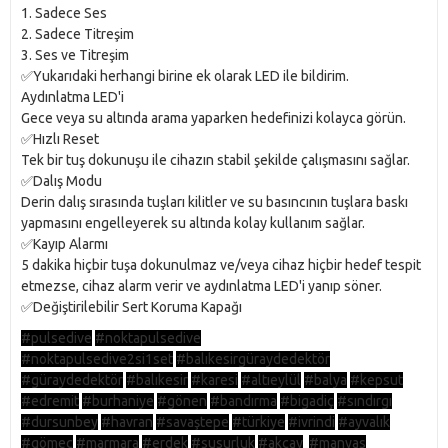
1. Sadece Ses
2. Sadece Titreşim
3. Ses ve Titreşim
✅Yukarıdaki herhangi birine ek olarak LED ile bildirim.
Aydınlatma LED'i
Gece veya su altında arama yaparken hedefinizi kolayca görün.
✅Hızlı Reset
Tek bir tuş dokunuşu ile cihazın stabil şekilde çalışmasını sağlar.
✅Dalış Modu
Derin dalış sırasında tuşları kilitler ve su basıncının tuşlara baskı
yapmasını engelleyerek su altında kolay kullanım sağlar.
✅Kayıp Alarmı
5 dakika hiçbir tuşa dokunulmaz ve/veya cihaz hiçbir hedef tespit
etmezse, cihaz alarm verir ve aydınlatma LED'i yanıp söner.
✅Değiştirilebilir Sert Koruma Kapağı
#pulsedive
#noktapulsedive
#noktapulsedive2si1set
#balıkesirgüraydedektör
#güraydedektör
#balıkesir
#karesi
#altıeylül
#balya
#kepsut
#edremit
#burhaniye
#gönen
#bandırma
#bigadiç
#sındırgı
#dursunbey
#havran
#savaştepe
#türkiye
#ivrindi
#ayvalık
#gömeç
#marmara
#erdek
#susurluk
#akçay
#manyas