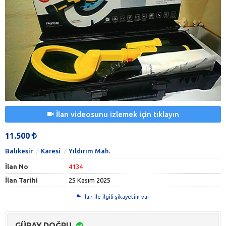
İlan videosunu izlemek için tıklayın
11.500
Balıkesir
Karesi
Yıldırım Mah.
İlan No
4134
İlan Tarihi
25 Kasım 2025
İlan ile ilgili şikayetim var
GÜRAY DOĞRU