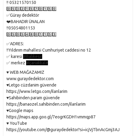
‼️ 05321570150
0️⃣5️⃣3️⃣2️⃣1️⃣5️⃣7️⃣0️⃣1️⃣5️⃣0️⃣
✅Güray dedektör
❤️BAHADIR ÜNALAN
‼️05054801153
0️⃣5️⃣0️⃣5️⃣4️⃣8️⃣0️⃣1️⃣1️⃣5️⃣3️⃣
✅ADRES:
‼️Yıldırım mahallesi Cumhuriyet caddesi no 12
✅ karesi
#Balıkesir
✅ merkez
#çanakkale
♥️ WEB MAĞAZAMIZ
www.guraydedektor.com
♥️Letgo cüzdanim güvende
https://www.letgo.com/ilanlarim
♥️Sahibinden param güvende
https://banaozel.sahibinden.com/ilanlarim
♥️Google maps
https://maps.app.goo.gl/7eogrKGDH1vmmqp87
♥️ YouTube
https://youtube.com/@guraydedektor?si=icjVjTbnAcGmj3AJ