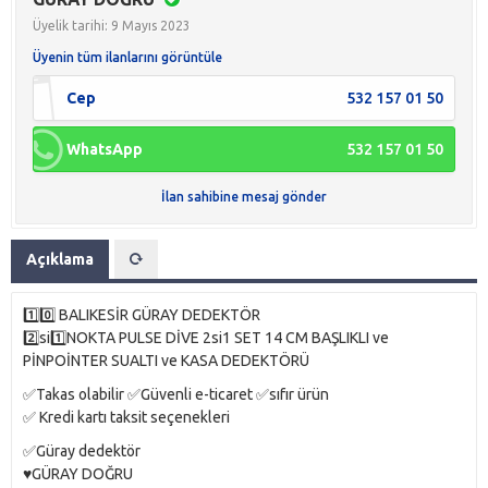
Üyelik tarihi: 9 Mayıs 2023
Üyenin tüm ilanlarını görüntüle
Cep
532 157 01 50
WhatsApp
532 157 01 50
İlan sahibine mesaj gönder
Açıklama
1️⃣0️⃣ BALIKESİR GÜRAY DEDEKTÖR
2️⃣si1️⃣NOKTA PULSE DİVE 2si1 SET 14 CM BAŞLIKLI ve
PİNPOİNTER SUALTI ve KASA DEDEKTÖRÜ
✅Takas olabilir ✅Güvenli e-ticaret ✅sıfır ürün
✅ Kredi kartı taksit seçenekleri
✅Güray dedektör
♥️GÜRAY DOĞRU