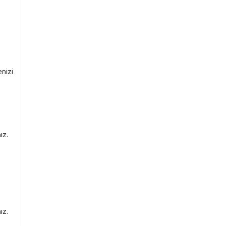
enizi
ız.
ız.