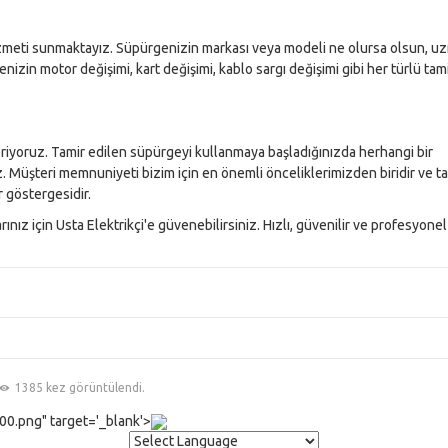
izmeti sunmaktayız. Süpürgenizin markası veya modeli ne olursa olsun, u
enizin motor değişimi, kart değişimi, kablo sargı değişimi gibi her türlü tam
eriyoruz. Tamir edilen süpürgeyi kullanmaya başladığınızda herhangi bir
niz. Müşteri memnuniyeti bizim için en önemli önceliklerimizden biridir ve t
 göstergesidir.
ınız için Usta Elektrikçi'e güvenebilirsiniz. Hızlı, güvenilir ve profesyonel
1385 kez görüntülendi.
0.png" target='_blank'>