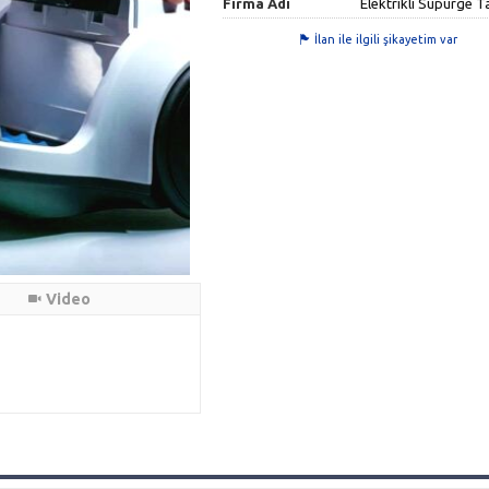
Firma Adı
Elektrikli Süpürge T
İlan ile ilgili şikayetim var
Video