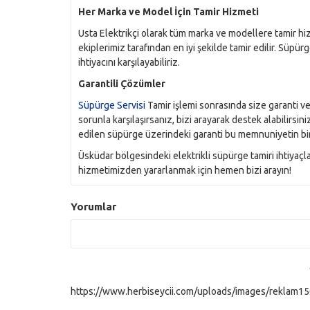
Her Marka ve Model İçin Tamir Hizmeti
Usta Elektrikçi olarak tüm marka ve modellere tamir h
ekiplerimiz tarafından en iyi şekilde tamir edilir. Süpürg
ihtiyacını karşılayabiliriz.
Garantili Çözümler
Süpürge Servisi
Tamir işlemi sonrasında size garanti v
sorunla karşılaşırsanız, bizi arayarak destek alabilirsi
edilen süpürge üzerindeki garanti bu memnuniyetin bir
Üsküdar bölgesindeki elektrikli süpürge tamiri ihtiyaçlar
hizmetimizden yararlanmak için hemen bizi arayın!
Yorumlar
https://www.herbiseycii.com/uploads/images/reklam150