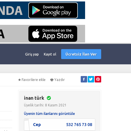
Ücretsiz İlan Ver
Giriş yap
Kayıt ol
Favorilere ekle
Yazdır
inan türk
Üyelik tarihi: 8 Kasım 2021
Üyenin tüm ilanlarını görüntüle
Cep
532 765 73 08