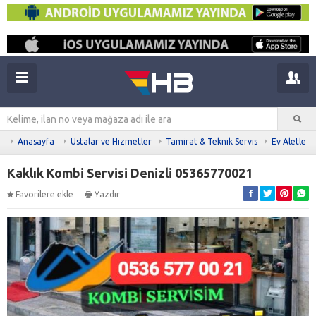
Anasayfa
Ustalar ve Hizmetler
Tamirat & Teknik Servis
Ev Aletleri
Kaklık Kombi Servisi Denizli 05365770021
Favorilere ekle
Yazdır