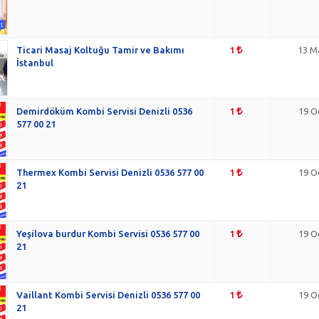
Ticari Masaj Koltuğu Tamir ve Bakımı
1
13 M
İstanbul
Demirdöküm Kombi Servisi Denizli 0536
1
19 O
577 00 21
Thermex Kombi Servisi Denizli 0536 577 00
1
19 O
21
Yeşilova burdur Kombi Servisi 0536 577 00
1
19 O
21
Vaillant Kombi Servisi Denizli 0536 577 00
1
19 O
21