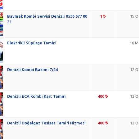
Baymak Kombi Servisi Denizli 0536 577 00
1
19 O
21
Elektrikli Süpürge Tamiri
16 M
Denizli Kombi Bakımı 7/24
12 O
Denizli ECA Kombi Kart Tamiri
400
12 O
Denizli Doğalgaz Tesisat Tamiri Hizmeti
400
12 O