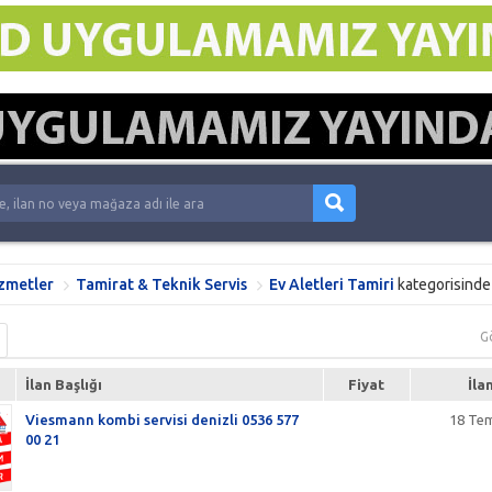
izmetler
Tamirat & Teknik Servis
Ev Aletleri Tamiri
kategorisind
G
İlan Başlığı
Fiyat
İla
Viesmann kombi servisi denizli 0536 577
18 Te
00 21