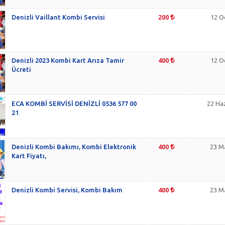
Denizli Vaillant Kombi Servisi
200
12 O
Denizli 2023 Kombi Kart Arıza Tamir
400
12 O
Ücreti
ECA KOMBİ SERVİSİ DENİZLİ 0536 577 00
22 Ha
21
Denizli Kombi Bakımı, Kombi Elektronik
400
23 M
Kart Fiyatı,
Denizli Kombi Servisi, Kombi Bakım
400
23 M