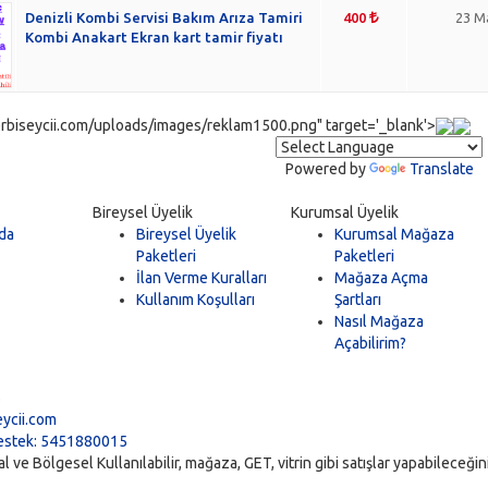
Denizli Kombi Servisi Bakım Arıza Tamiri
400
23 M
Kombi Anakart Ekran kart tamir fiyatı
rbiseycii.com/uploads/images/reklam1500.png" target='_blank'>
Powered by
Translate
Bireysel Üyelik
Kurumsal Üyelik
da
Bireysel Üyelik
Kurumsal Mağaza
Paketleri
Paketleri
İlan Verme Kuralları
Mağaza Açma
Kullanım Koşulları
Şartları
Nasıl Mağaza
Açabilirim?
5
ycii.com
stek: 5451880015
ve Bölgesel Kullanılabilir, mağaza, GET, vitrin gibi satışlar yapabileceğiniz