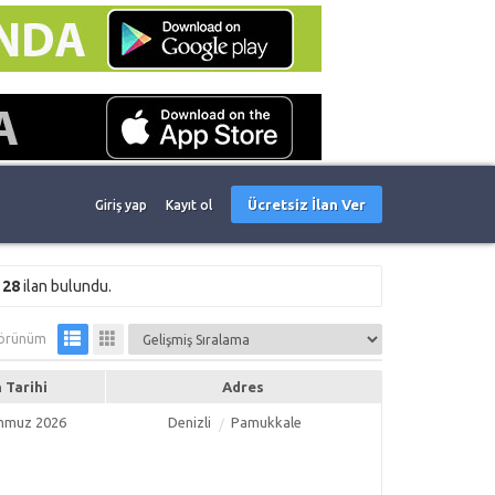
Ücretsiz İlan Ver
Giriş yap
Kayıt ol
e
28
ilan bulundu.
örünüm
n Tarihi
Adres
mmuz 2026
Denizli
Pamukkale