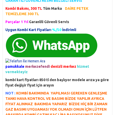
GARANTİLİ GÜVENLİ RESMİ BELGELİ SERVİS
Kombi Bakımı, 300 TL
Tüm Marka
DAİRE PETEK
TEMİZLEME 300 TL
Parçalar 1 Yıl
Garanlili Güvenli Servis
Uygun Kombi Kart Fiyatları
%/50
İndirimli
pamukkale
merkezefendi
denizli merkez
hizmet
vermekteyiz
kombi kart fiyatları 850 tl den başlıyor modele arıza ya göre
fiyat değişir fiyat için arayın
NOT :
KOMBİ BAKIMINDA YAPILMASI GEREKEN GENLEŞME
TANKI HAVA KONTROL VE BASIMI BİZDE YAPILIR AYRICA
FİYAT ALINMAZ BAKIMDA YAPARIZ BİZDE HİÇ BİR ZAMAN
GAZ BASIMI UYGUAMASI YOK OLMADI ONUN İÇİN LÜTFEN
ARAYIPDA KOMBİ GAZINI KAC LİRA BASIYOSUNUZ DİYE