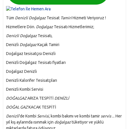
Tüm
Denizli
Doğalgaz
Tesisat
Tamiri
Hizmeti Veriyoruz !
Hizmetlere Dön.
Doğalgaz
Tesisatı Hizmetlerimiz;
Denizli Doğalgaz
Tesisatı,
Denizli
Doğalgaz
Kaçak Tamiri
Doğalgaz tesisatçısı Denizli
Denizli Doğalgaz Tesisatı fiyatları
Doğalgaz Denizli
Denizli Kalorifer Tesisatçıları
Denizli Kombi Servisi
DOĞALGAZ
ARIZA TESPİTİ
DENİZLİ
DOĞAL GAZ
KACAK TESPİTİ
Denizli
'de Kombi
Servisi
, kombi bakımı ve kombi tamir
servis
... Her
yıl kış aylarında ısınmak için
doğalgaz
tüketiyor ve yüklü
miktarlarda fatura ödüyoruz.