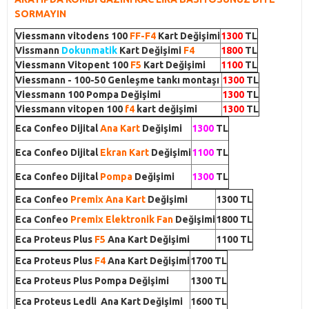
SORMAYIN
Viessmann vitodens 100
FF-F4
Kart Değişimi
1300
TL
Vissmann
Dokunmatik
Kart Değişimi
F4
1800
TL
Viessmann Vitopent 100
F5
Kart Değişimi
1100
TL
Viessmann - 100-50 Genleşme tankı montaşı
1300
TL
Viessmann 100 Pompa Değişimi
1300
TL
Viessmann vitopen 100
f4
kart değişimi
1300
TL
Eca Confeo Dijital
Ana Kart
Değişimi
1300
TL
Eca Confeo Dijital
Ekran Kart
Değişimi
1100
TL
Eca Confeo Dijital
Pompa
Değişimi
1300
TL
Eca Confeo
Premix Ana Kart
Değişimi
1300 TL
Eca Confeo
Premix Elektronik Fan
Değişimi
1800 TL
Eca Proteus Plus
F5
Ana Kart Değişimi
1100 TL
Eca Proteus Plus
F4
Ana Kart Değişimi
1700 TL
Eca Proteus Plus Pompa Değişimi
1300 TL
Eca Proteus Ledli Ana Kart Değişimi
1600 TL