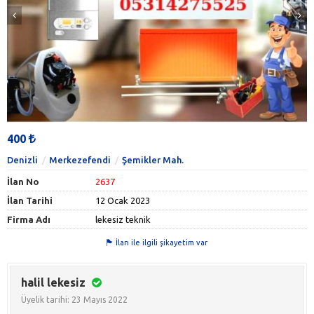
400
Denizli
Merkezefendi
Şemikler Mah.
İlan No
2637
İlan Tarihi
12 Ocak 2023
Firma Adı
lekesiz teknik
İlan ile ilgili şikayetim var
halil lekesiz
Üyelik tarihi: 23 Mayıs 2022