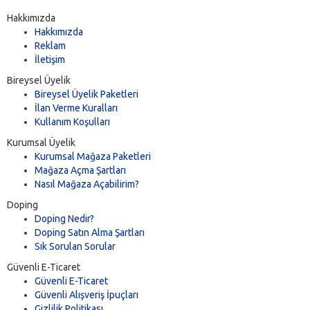
Thermex Kombi Servisi Den
Hakkımızda
Copa Kombi Servisi Deniz
Hakkımızda
Reklam
Denizli Kombi Bakımı, Kom
İletişim
Denizli Vaillant Kombi Serv
Bireysel Üyelik
Bireysel Üyelik Paketleri
Yeşilova burdur Kombi Ser
İlan Verme Kuralları
Kullanım Koşulları
Demirdöküm Kombi Servisi
Kurumsal Üyelik
Baymak Kombi Servisi Deni
Kurumsal Mağaza Paketleri
Mağaza Açma Şartları
Nasıl Mağaza Açabilirim?
Doping
Doping Nedir?
Doping Satın Alma Şartları
Sık Sorulan Sorular
Güvenli E-Ticaret
Güvenli E-Ticaret
Güvenli Alışveriş İpuçları
Gizlilik Politikası