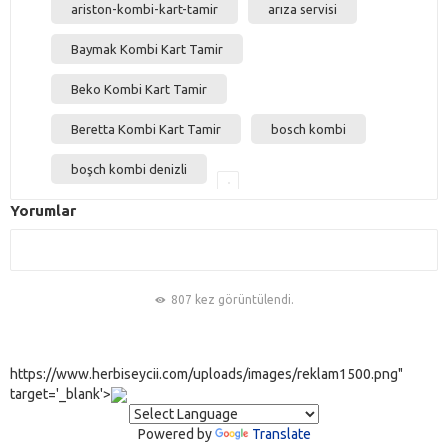
ariston-kombi-kart-tamir
arıza servisi
Baymak Kombi Kart Tamir
Beko Kombi Kart Tamir
Beretta Kombi Kart Tamir
bosch kombi
boşch kombi denizli
Doğalgaz Arıza Denizli 05
Yorumlar
Vaillant Kombi Teknik Ser
Vaillant Kombi Servisi Den
Bosch Kombi Servisi Deniz
807 kez görüntülendi.
Denizli Kombi Bakımı 7/2
Sanica Kombi Servisi Deni
https://www.herbiseycii.com/uploads/images/reklam1500.png"
Denizli Kombi Servisi Bak
target='_blank'>
Thermex Kombi Servisi De
Powered by
Translate