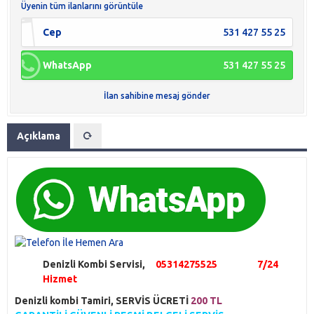
Üyenin tüm ilanlarını görüntüle
Cep
531 427 55 25
WhatsApp
531 427 55 25
İlan sahibine mesaj gönder
Açıklama
Denizli Kombi Servisi,
05314275525 7/24
Hizmet
Denizli kombi Tamiri, SERVİS ÜCRETİ
200 TL