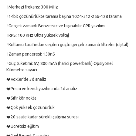
‼️Merkezi frekans: 300 MHz
‼️14bit çözünürlükte tarama başına 1024-512-256-128 tarama
‼️Gerçek zamanlı Benzersiz ve taşınabilir GPR yazılımı
‼️RPS: 100 KHz Ultra yüksek voltaj
‼️Kullanıcı tarafından seçilen güçlü gerçek zamanlı filtreler (dijital)
‼️Zaman penceresi: 150nS
‼️Güç tüketimi: 5V, 800 mAh (harici powerbank) Opsiyonel
Kilometre sayacı
❤️Voxler'de 3d analiz
❤️Prism ve kendi yazılımında 2d analiz
❤️Sıfır kör nokta
❤️Çok yüksek çözünürlük
❤️20 saate kadar sürekli çalışma süresi
❤️Ücretsiz eğitim
❤️2 yıl Farmet Garantisi