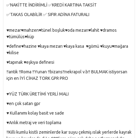
✅NAKİTTE İNDİRİMLİ ✅KREDİ KARTINA TAKSİT
✅TAKAS OLABİLİR ✅ SIFIR ADİNA FATURALI
♥️mezar♥️mahzen♥️tünel boşluk♥️oda mezarı♥️lahit ♥️dramos
♥️tümülüs♥️küp
♥️define♥️hazine ♥️kaya mezarı ♥️kaya kasa ♥️gömü ♥️kuyu♥️mağara
♥️kilise
♥️tapınak ♥️eşkıya definesi
‼️antik ‼️Roma ‼️Yunan ‼️bizans‼️nekrapol v.b‼️ BULMAK istiyorsan
için en İYİ CİHAZ TORK GPR PRO
♥️YÜZ TÜRK ÜRETİMİ YERLİ MALI
♥️en çok satan gpr
♥️ Kullanımı kolay basit ve sade
♥️Anlık metraj ve veri toplama
‼️Killi kumlu kistli zeminlerde kar suyu çekmiş ıslak yerlerde kayrak