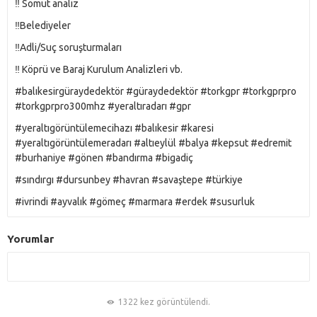
‼️ Somut analiz
‼️Belediyeler
‼️Adli/Suç soruşturmaları
‼️ Köprü ve Baraj Kurulum Analizleri vb.
#balıkesirgüraydedektör #güraydedektör #torkgpr #torkgprpro
#torkgprpro300mhz #yeraltıradarı #gpr
#yeraltıgörüntülemecihazı #balıkesir #karesi
#yeraltıgörüntülemeradarı #altıeylül #balya #kepsut #edremit
#burhaniye #gönen #bandırma #bigadiç
#sındırgı #dursunbey #havran #savaştepe #türkiye
#ivrindi #ayvalık #gömeç #marmara #erdek #susurluk
Yorumlar
1322 kez görüntülendi.