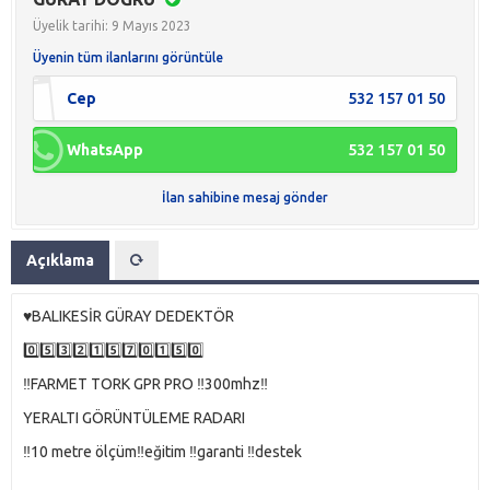
Üyelik tarihi: 9 Mayıs 2023
Üyenin tüm ilanlarını görüntüle
Cep
532 157 01 50
WhatsApp
532 157 01 50
İlan sahibine mesaj gönder
Açıklama
♥️BALIKESİR GÜRAY DEDEKTÖR
0️⃣5️⃣3️⃣2️⃣1️⃣5️⃣7️⃣0️⃣1️⃣5️⃣0️⃣
‼️FARMET TORK GPR PRO ‼️300mhz‼️
YERALTI GÖRÜNTÜLEME RADARI
‼️10 metre ölçüm‼️eğitim ‼️garanti ‼️destek