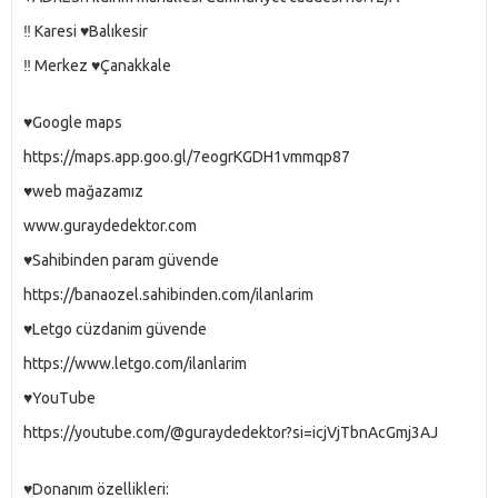
‼️ Karesi ♥️Balıkesir
‼️ Merkez ♥️Çanakkale
♥️Google maps
https://maps.app.goo.gl/7eogrKGDH1vmmqp87
♥️web mağazamız
www.guraydedektor.com
♥️Sahibinden param güvende
https://banaozel.sahibinden.com/ilanlarim
♥️Letgo cüzdanim güvende
https://www.letgo.com/ilanlarim
♥️YouTube
https://youtube.com/@guraydedektor?si=icjVjTbnAcGmj3AJ
♥️Donanım özellikleri: