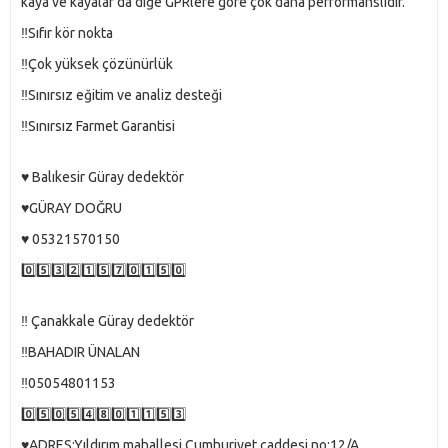
kaya ve kayalar da diğe GPRlere göre çok daha performanslıdır.
‼️Sıfır kör nokta
‼️Çok yüksek çözünürlük
‼️Sınırsız eğitim ve analiz desteği
‼️Sınırsız Farmet Garantisi
♥️ Balıkesir Güray dedektör
♥️GÜRAY DOĞRU
♥️ 05321570150
0️⃣5️⃣3️⃣2️⃣1️⃣5️⃣7️⃣0️⃣1️⃣5️⃣0️⃣
‼️ Çanakkale Güray dedektör
‼️BAHADIR ÜNALAN
‼️05054801153
0️⃣5️⃣0️⃣5️⃣4️⃣8️⃣0️⃣1️⃣1️⃣5️⃣3️⃣
♥️ADRES:Yıldırım mahallesi Cumhuriyet caddesi no:12/A