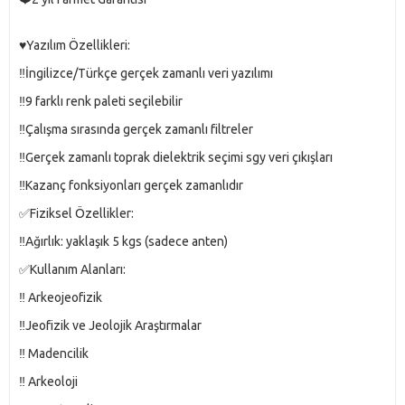
♥️Yazılım Özellikleri:
‼️İngilizce/Türkçe gerçek zamanlı veri yazılımı
‼️9 farklı renk paleti seçilebilir
‼️Çalışma sırasında gerçek zamanlı filtreler
‼️Gerçek zamanlı toprak dielektrik seçimi sgy veri çıkışları
‼️Kazanç fonksiyonları gerçek zamanlıdır
✅Fiziksel Özellikler:
‼️Ağırlık: yaklaşık 5 kgs (sadece anten)
✅Kullanım Alanları:
‼️ Arkeojeofizik
‼️Jeofizik ve Jeolojik Araştırmalar
‼️ Madencilik
‼️ Arkeoloji