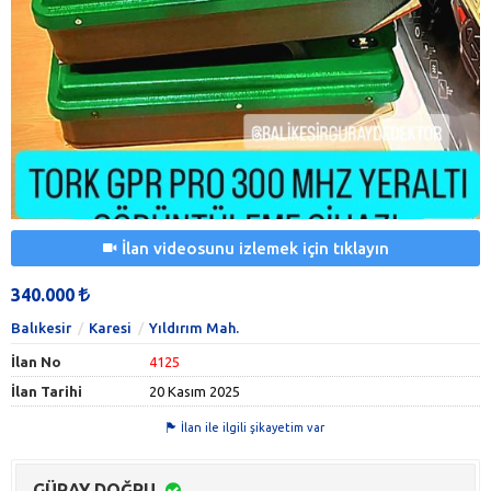
İlan videosunu izlemek için tıklayın
340.000
Balıkesir
Karesi
Yıldırım Mah.
İlan No
4125
İlan Tarihi
20 Kasım 2025
İlan ile ilgili şikayetim var
GÜRAY DOĞRU