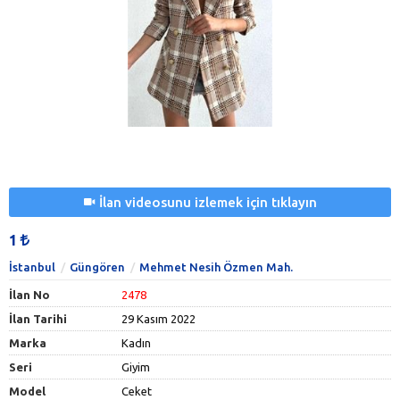
İlan videosunu izlemek için tıklayın
1
İstanbul
Güngören
Mehmet Nesih Özmen Mah.
İlan No
2478
İlan Tarihi
29 Kasım 2022
Marka
Kadın
Seri
Giyim
Model
Ceket