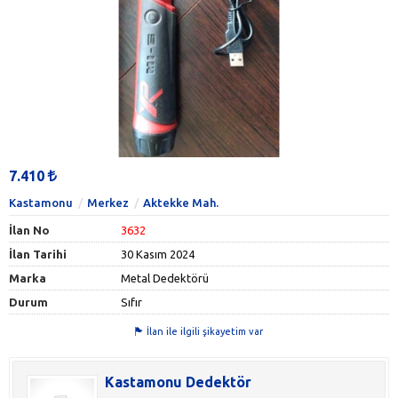
7.410
Kastamonu
Merkez
Aktekke Mah.
İlan No
3632
İlan Tarihi
30 Kasım 2024
Marka
Metal Dedektörü
Durum
Sıfır
İlan ile ilgili şikayetim var
Kastamonu Dedektör