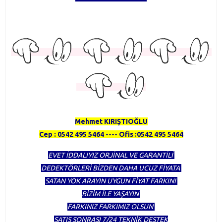
TÜRKİYENİN EN KAPSAMLI DEDEKTÖR FİRMASI OLMAKTAN
GURUR DUYUYORUZ
HERTÜRLÜ DEDEKTÖR ALINIR SATILIR TAKAS YAPILIR
Mehmet KIRIŞTIOĞLU
Cep : 0542 495 5464 ---- Ofis :0542 495 5464
EVET İDDALIYIZ ORJİNAL VE GARANTİLİ
DEDEKTÖRLERİ BİZDEN DAHA UCUZ FİYATA
SATAN YOK ARAYIN UYGUN FİYAT FARKINI
BİZİM İLE YAŞAYIN
FARKINIZ FARKIMIZ OLSUN
SATIŞ SONRASI 7/24 TEKNİK DESTEK