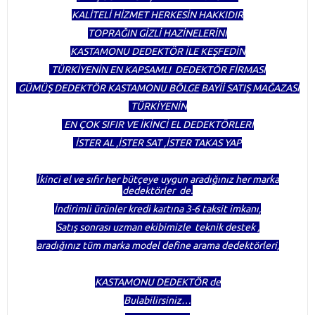
KALİTELİ HİZMET HERKESİN HAKKIDIR
TOPRAĞIN GİZLİ HAZİNELERİNİ
KASTAMONU DEDEKTÖR İLE KEŞFEDİN
TÜRKİYENİN EN KAPSAMLI DEDEKTÖR FİRMASI
GÜMÜŞ DEDEKTÖR KASTAMONU BÖLGE BAYİİ SATIŞ MAĞAZASI
TÜRKİYENİN
EN ÇOK SIFIR VE İKİNCİ EL DEDEKTÖRLERİ
İSTER AL ,İSTER SAT ,İSTER TAKAS YAP
İkinci el ve sıfır her bütçeye uygun aradığınız her marka
dedektörler de.
İndirimli ürünler kredi kartına 3-6 taksit imkanı,
Satış sonrası uzman ekibimizle teknik destek ,
aradığınız tüm marka model define arama dedektörleri,
KASTAMONU DEDEKTÖR de
Bulabilirsiniz…