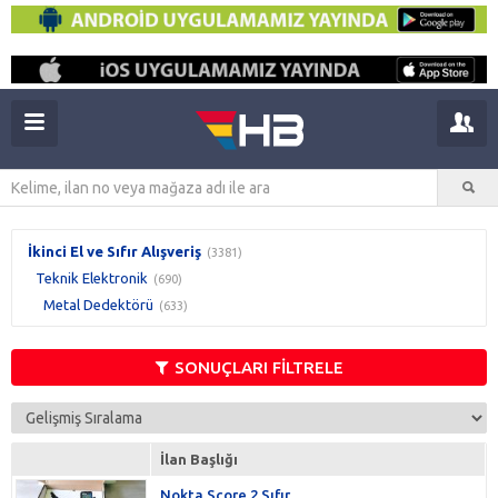
İkinci El ve Sıfır Alışveriş
(3381)
Teknik Elektronik
(690)
Metal Dedektörü
(633)
SONUÇLARI FİLTRELE
İlan Başlığı
Nokta Score 2 Sıfır