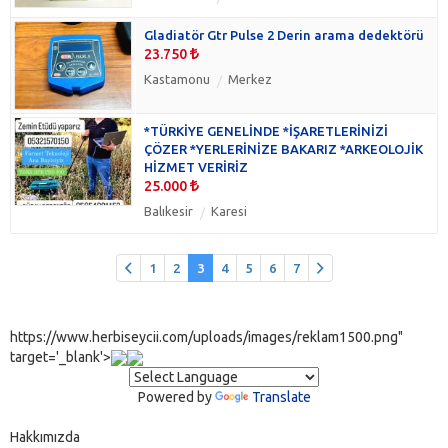
Gladiatör Gtr Pulse 2 Derin arama dedektörü
23.750
Kastamonu
Merkez
*TÜRKİYE GENELİNDE *İŞARETLERİNİZİ
ÇÖZER *YERLERİNİZE BAKARIZ *ARKEOLOJİK
HİZMET VERİRİZ
25.000
Balıkesir
Karesi
1
2
3
4
5
6
7
https://www.herbiseycii.com/uploads/images/reklam1500.png"
target='_blank'>
Powered by
Translate
Hakkımızda