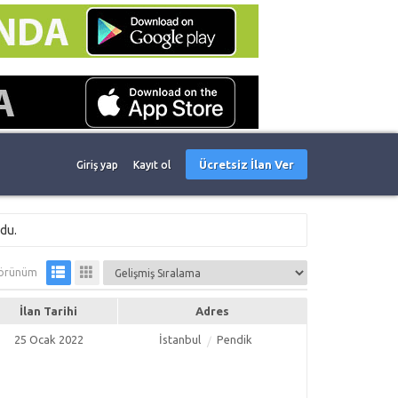
Ücretsiz İlan Ver
Giriş yap
Kayıt ol
du.
örünüm
İlan Tarihi
Adres
25 Ocak 2022
İstanbul
Pendik