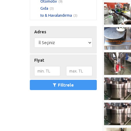
Otomotiv
(9)
Gıda
(3)
Isı & Havalandırma
(3)
Tekstil
(3)
Toplu Satış
(3)
Adres
Yedek Parça & Ataşman
(3)
3 D Yazıcılar
(0)
İnşaat
(0)
Matbaa & Reklam
(0)
Fiyat
Filtrele