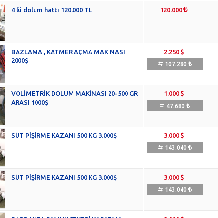
4 lü dolum hattı 120.000 TL
120.000
BAZLAMA , KATMER AÇMA MAKİNASI
2.250
2000$
107.280
VOLİMETRİK DOLUM MAKİNASI 20-500 GR
1.000
ARASI 1000$
47.680
SÜT PİŞİRME KAZANI 500 KG 3.000$
3.000
143.040
SÜT PİŞİRME KAZANI 500 KG 3.000$
3.000
143.040