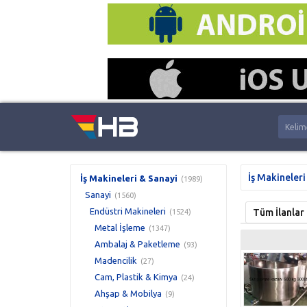
İş Makineleri
İş Makineleri & Sanayi
(1989)
Sanayi
(1560)
Endüstri Makineleri
Tüm İlanlar
(1524)
Metal İşleme
(1347)
Ambalaj & Paketleme
(93)
Madencilik
(27)
Cam, Plastik & Kimya
(24)
Ahşap & Mobilya
(9)