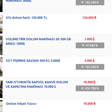
MAKİNASI 3000$
143.040
4 lü dolum hattı 120.000 TL
120.000
VOLİMETRİK DOLUM MAKİNASI 20-500 GR
1.000
ARASI 1000$
47.680
SÜT PİŞİRME KAZANI 500 KG 3.000$
3.000
143.040
YARI OTOMATİK KAPSÜL KAHVE DOLUM
10.000
VE KAPATMA MAKİNASI 10.000 $
476.799
Online İnkjet Yazıcı
10.000