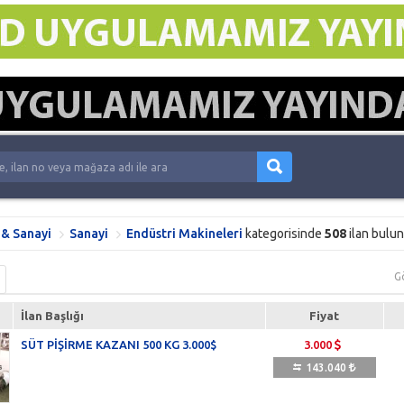
 & Sanayi
Sanayi
Endüstri Makineleri
kategorisinde
508
ilan bulun
G
İlan Başlığı
Fiyat
SÜT PİŞİRME KAZANI 500 KG 3.000$
3.000
143.040