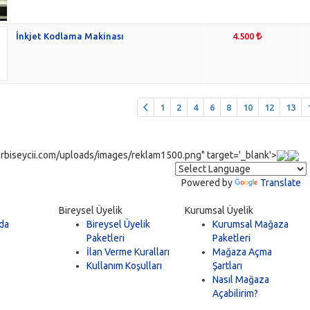
İnkjet Kodlama Makinası
4.500
1
2
4
6
8
10
12
13
rbiseycii.com/uploads/images/reklam1500.png" target='_blank'>
Powered by
Translate
Bireysel Üyelik
Kurumsal Üyelik
da
Bireysel Üyelik
Kurumsal Mağaza
Paketleri
Paketleri
İlan Verme Kuralları
Mağaza Açma
Kullanım Koşulları
Şartları
Nasıl Mağaza
Açabilirim?