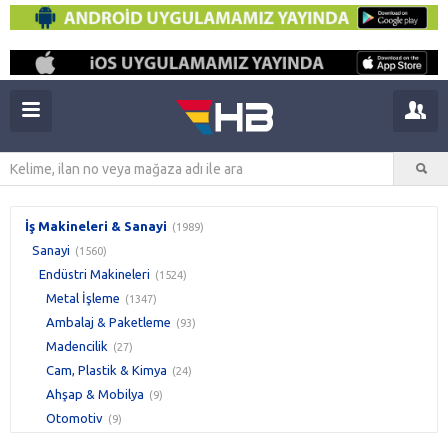
İş Makineleri & Sanayi
(1989)
Sanayi
(1560)
Endüstri Makineleri
(1524)
Metal İşleme
(1347)
Ambalaj & Paketleme
(93)
Madencilik
(27)
Cam, Plastik & Kimya
(24)
Ahşap & Mobilya
(9)
Otomotiv
(9)
Gıda
(3)