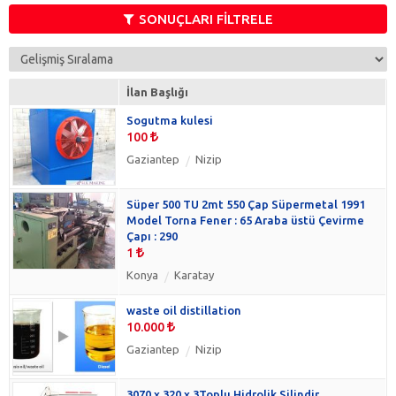
Isı & Havalandırma
SONUÇLARI FİLTRELE
(3)
Tekstil
(3)
Toplu Satış
(3)
Yedek Parça & Ataşman
(3)
İlan Başlığı
3 D Yazıcılar
(0)
Sogutma kulesi
İnşaat
(0)
100
Matbaa & Reklam
(0)
Gaziantep
Nizip
Süper 500 TU 2mt 550 Çap Süpermetal 1991
Model Torna Fener : 65 Araba üstü Çevirme
Çapı : 290
1
Konya
Karatay
waste oil distillation
10.000
Gaziantep
Nizip
3070 x 320 x 3Toplu Hidrolik Silindir