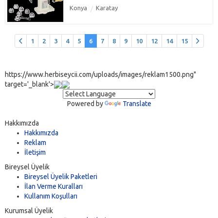
Konya
Karatay
1
2
3
4
5
6
7
8
9
10
12
14
15
https://www.herbiseycii.com/uploads/images/reklam1500.png"
target='_blank'>
Powered by
Translate
Hakkımızda
Hakkımızda
Reklam
İletişim
Bireysel Üyelik
Bireysel Üyelik Paketleri
İlan Verme Kuralları
Kullanım Koşulları
Kurumsal Üyelik