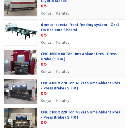
Giyotin Makas
0
Konya
Karatay
6 meter special front feeding system - Özel
Ön Besleme Sistemi
0
Konya
Karatay
CNC 1600 x 60 Ton Ums Abkant Pres - Press
Brake ( SIFIR )
0
Konya
Karatay
CNC 4100 x 270 Ton 4 Eksen Ums Abkant Pres
- Press Brake ( SIFIR )
0
Konya
Karatay
CNC 3100 x 220 Ton 4 Eksen Ums Abkant Pres
- Press Brake ( SIFIR )
0