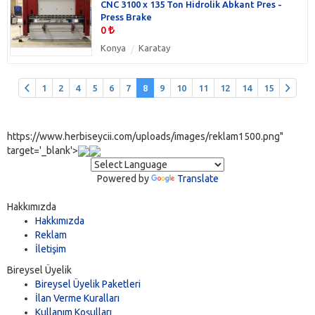
CNC 3100 x 135 Ton Hidrolik Abkant Pres -
Press Brake
0
Konya
Karatay
1
2
4
5
6
7
8
9
10
11
12
14
15
https://www.herbiseycii.com/uploads/images/reklam1500.png"
target='_blank'>
Powered by
Translate
Hakkımızda
Hakkımızda
Reklam
İletişim
Bireysel Üyelik
Bireysel Üyelik Paketleri
İlan Verme Kuralları
Kullanım Koşulları