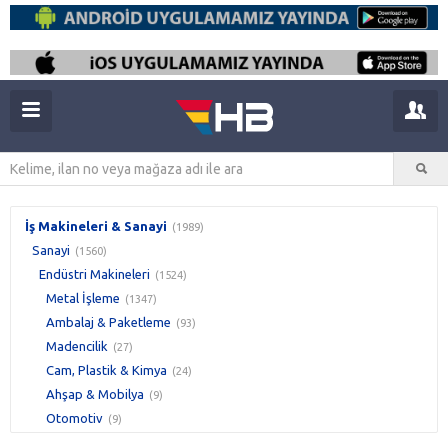
İş Makineleri & Sanayi
(1989)
Sanayi
(1560)
Endüstri Makineleri
(1524)
Metal İşleme
(1347)
Ambalaj & Paketleme
(93)
Madencilik
(27)
Cam, Plastik & Kimya
(24)
Ahşap & Mobilya
(9)
Otomotiv
(9)
Gıda
(3)