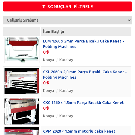
Isı & Havalandırma
SONUÇLARI FİLTRELE
(3)
Tekstil
(3)
Toplu Satış
(3)
Yedek Parça & Ataşman
(3)
İlan Başlığı
3 D Yazıcılar
(0)
LCM 1260 x 2mm Parça Bıcaklı Caka Kenet -
İnşaat
(0)
Folding Machines
Matbaa & Reklam
(0)
0
Konya
Karatay
CKL 2060 x 2,0 mm Parça Bıçaklı Caka Kenet -
Folding Machines
0
Konya
Karatay
CKC 1260 x 1,5mm Parça Bıcaklı Caka Kenet
0
Konya
Karatay
CPM 2020 × 1,5mm motorlu caka kenet