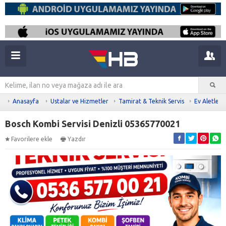
Anasayfa
Ustalar ve Hizmetler
Tamirat & Teknik Servis
Ev Aletleri
Bosch Kombi Servisi Denizli 05365770021
Favorilere ekle
Yazdır