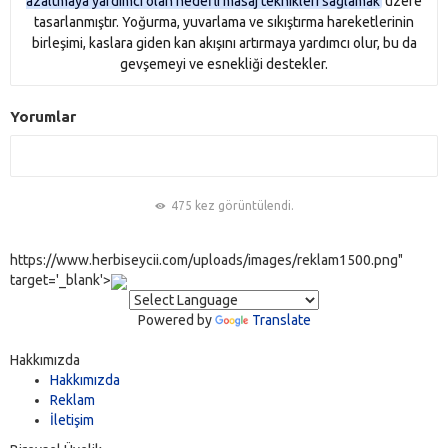
azaltmaya yardımcı olan hedefli masaj teknikleri sağlamak
üzere
tasarlanmıştır. Yoğurma, yuvarlama ve sıkıştırma hareketlerinin
birleşimi, kaslara giden kan akışını artırmaya yardımcı olur, bu da
gevşemeyi ve esnekliği destekler.
Yorumlar
475 kez görüntülendi.
https://www.herbiseycii.com/uploads/images/reklam1500.png"
target='_blank'>
Powered by
Translate
Hakkımızda
Hakkımızda
Reklam
İletişim